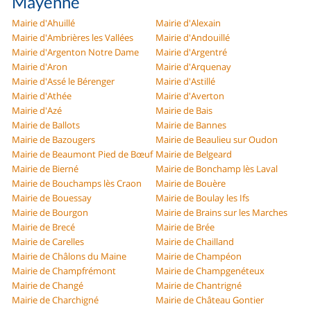
Mayenne
Mairie d'Ahuillé
Mairie d'Alexain
Mairie d'Ambrières les Vallées
Mairie d'Andouillé
Mairie d'Argenton Notre Dame
Mairie d'Argentré
Mairie d'Aron
Mairie d'Arquenay
Mairie d'Assé le Bérenger
Mairie d'Astillé
Mairie d'Athée
Mairie d'Averton
Mairie d'Azé
Mairie de Bais
Mairie de Ballots
Mairie de Bannes
Mairie de Bazougers
Mairie de Beaulieu sur Oudon
Mairie de Beaumont Pied de Bœuf
Mairie de Belgeard
Mairie de Bierné
Mairie de Bonchamp lès Laval
Mairie de Bouchamps lès Craon
Mairie de Bouère
Mairie de Bouessay
Mairie de Boulay les Ifs
Mairie de Bourgon
Mairie de Brains sur les Marches
Mairie de Brecé
Mairie de Brée
Mairie de Carelles
Mairie de Chailland
Mairie de Châlons du Maine
Mairie de Champéon
Mairie de Champfrémont
Mairie de Champgenéteux
Mairie de Changé
Mairie de Chantrigné
Mairie de Charchigné
Mairie de Château Gontier