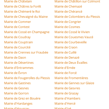
Mairie de Châtelain
Mairie de Châtillon sur Colmont
Mairie de Châtres la Forêt
Mairie de Chemazé
Mairie de Chémeré le Roi
Mairie de Chérancé
Mairie de Chevaigné du Maine
Mairie de Colombiers du Plessis
Mairie de Commer
Mairie de Congrier
Mairie de Contest
Mairie de Cosmes
Mairie de Cossé en Champagne
Mairie de Cossé le Vivien
Mairie de Coudray
Mairie de Couesmes Vaucé
Mairie de Couptrain
Mairie de Courbeveille
Mairie de Courcité
Mairie de Craon
Mairie de Crennes sur Fraubée
Mairie de Cuillé
Mairie de Daon
Mairie de Denazé
Mairie de Désertines
Mairie de Deux Évailles
Mairie d'Entrammes
Mairie d'Ernée
Mairie de Évron
Mairie de Forcé
Mairie de Fougerolles du Plessis
Mairie de Fromentières
Mairie de Gastines
Mairie de Gennes sur Glaize
Mairie de Gesnes
Mairie de Gesvres
Mairie de Gorron
Mairie de Grazay
Mairie de Grez en Bouère
Mairie d'Hambers
Mairie d'Hardanges
Mairie d'Hercé
Mairie d'Houssay
Mairie d'Izé