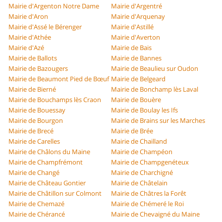
Mairie d'Argenton Notre Dame
Mairie d'Argentré
Mairie d'Aron
Mairie d'Arquenay
Mairie d'Assé le Bérenger
Mairie d'Astillé
Mairie d'Athée
Mairie d'Averton
Mairie d'Azé
Mairie de Bais
Mairie de Ballots
Mairie de Bannes
Mairie de Bazougers
Mairie de Beaulieu sur Oudon
Mairie de Beaumont Pied de Bœuf
Mairie de Belgeard
Mairie de Bierné
Mairie de Bonchamp lès Laval
Mairie de Bouchamps lès Craon
Mairie de Bouère
Mairie de Bouessay
Mairie de Boulay les Ifs
Mairie de Bourgon
Mairie de Brains sur les Marches
Mairie de Brecé
Mairie de Brée
Mairie de Carelles
Mairie de Chailland
Mairie de Châlons du Maine
Mairie de Champéon
Mairie de Champfrémont
Mairie de Champgenéteux
Mairie de Changé
Mairie de Charchigné
Mairie de Château Gontier
Mairie de Châtelain
Mairie de Châtillon sur Colmont
Mairie de Châtres la Forêt
Mairie de Chemazé
Mairie de Chémeré le Roi
Mairie de Chérancé
Mairie de Chevaigné du Maine