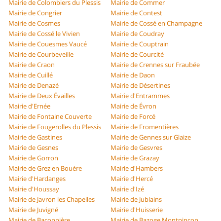
Mairie de Colombiers du Plessis
Mairie de Commer
Mairie de Congrier
Mairie de Contest
Mairie de Cosmes
Mairie de Cossé en Champagne
Mairie de Cossé le Vivien
Mairie de Coudray
Mairie de Couesmes Vaucé
Mairie de Couptrain
Mairie de Courbeveille
Mairie de Courcité
Mairie de Craon
Mairie de Crennes sur Fraubée
Mairie de Cuillé
Mairie de Daon
Mairie de Denazé
Mairie de Désertines
Mairie de Deux Évailles
Mairie d'Entrammes
Mairie d'Ernée
Mairie de Évron
Mairie de Fontaine Couverte
Mairie de Forcé
Mairie de Fougerolles du Plessis
Mairie de Fromentières
Mairie de Gastines
Mairie de Gennes sur Glaize
Mairie de Gesnes
Mairie de Gesvres
Mairie de Gorron
Mairie de Grazay
Mairie de Grez en Bouère
Mairie d'Hambers
Mairie d'Hardanges
Mairie d'Hercé
Mairie d'Houssay
Mairie d'Izé
Mairie de Javron les Chapelles
Mairie de Jublains
Mairie de Juvigné
Mairie d'Huisserie
Mairie de Baconnière
Mairie de Bazoge Montpinçon