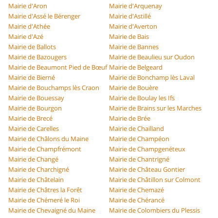
Mairie d'Aron
Mairie d'Arquenay
Mairie d'Assé le Bérenger
Mairie d'Astillé
Mairie d'Athée
Mairie d'Averton
Mairie d'Azé
Mairie de Bais
Mairie de Ballots
Mairie de Bannes
Mairie de Bazougers
Mairie de Beaulieu sur Oudon
Mairie de Beaumont Pied de Bœuf
Mairie de Belgeard
Mairie de Bierné
Mairie de Bonchamp lès Laval
Mairie de Bouchamps lès Craon
Mairie de Bouère
Mairie de Bouessay
Mairie de Boulay les Ifs
Mairie de Bourgon
Mairie de Brains sur les Marches
Mairie de Brecé
Mairie de Brée
Mairie de Carelles
Mairie de Chailland
Mairie de Châlons du Maine
Mairie de Champéon
Mairie de Champfrémont
Mairie de Champgenéteux
Mairie de Changé
Mairie de Chantrigné
Mairie de Charchigné
Mairie de Château Gontier
Mairie de Châtelain
Mairie de Châtillon sur Colmont
Mairie de Châtres la Forêt
Mairie de Chemazé
Mairie de Chémeré le Roi
Mairie de Chérancé
Mairie de Chevaigné du Maine
Mairie de Colombiers du Plessis