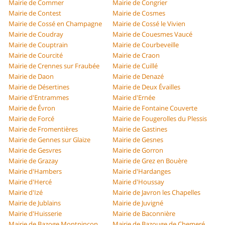
Mairie de Commer
Mairie de Congrier
Mairie de Contest
Mairie de Cosmes
Mairie de Cossé en Champagne
Mairie de Cossé le Vivien
Mairie de Coudray
Mairie de Couesmes Vaucé
Mairie de Couptrain
Mairie de Courbeveille
Mairie de Courcité
Mairie de Craon
Mairie de Crennes sur Fraubée
Mairie de Cuillé
Mairie de Daon
Mairie de Denazé
Mairie de Désertines
Mairie de Deux Évailles
Mairie d'Entrammes
Mairie d'Ernée
Mairie de Évron
Mairie de Fontaine Couverte
Mairie de Forcé
Mairie de Fougerolles du Plessis
Mairie de Fromentières
Mairie de Gastines
Mairie de Gennes sur Glaize
Mairie de Gesnes
Mairie de Gesvres
Mairie de Gorron
Mairie de Grazay
Mairie de Grez en Bouère
Mairie d'Hambers
Mairie d'Hardanges
Mairie d'Hercé
Mairie d'Houssay
Mairie d'Izé
Mairie de Javron les Chapelles
Mairie de Jublains
Mairie de Juvigné
Mairie d'Huisserie
Mairie de Baconnière
Mairie de Bazoge Montpinçon
Mairie de Bazouge de Chemeré