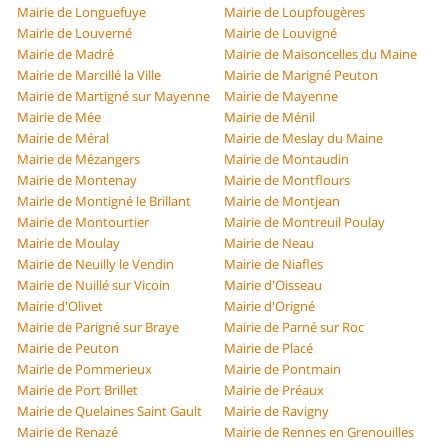
Mairie de Longuefuye
Mairie de Loupfougères
Mairie de Louverné
Mairie de Louvigné
Mairie de Madré
Mairie de Maisoncelles du Maine
Mairie de Marcillé la Ville
Mairie de Marigné Peuton
Mairie de Martigné sur Mayenne
Mairie de Mayenne
Mairie de Mée
Mairie de Ménil
Mairie de Méral
Mairie de Meslay du Maine
Mairie de Mézangers
Mairie de Montaudin
Mairie de Montenay
Mairie de Montflours
Mairie de Montigné le Brillant
Mairie de Montjean
Mairie de Montourtier
Mairie de Montreuil Poulay
Mairie de Moulay
Mairie de Neau
Mairie de Neuilly le Vendin
Mairie de Niafles
Mairie de Nuillé sur Vicoin
Mairie d'Oisseau
Mairie d'Olivet
Mairie d'Origné
Mairie de Parigné sur Braye
Mairie de Parné sur Roc
Mairie de Peuton
Mairie de Placé
Mairie de Pommerieux
Mairie de Pontmain
Mairie de Port Brillet
Mairie de Préaux
Mairie de Quelaines Saint Gault
Mairie de Ravigny
Mairie de Renazé
Mairie de Rennes en Grenouilles