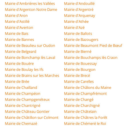
Mairie d'Ambrières les Vallées
Mairie d'Andouillé
Mairie d'Argenton Notre Dame
Mairie d'Argentré
Mairie d'Aron
Mairie d'Arquenay
Mairie d'Astillé
Mairie d'Athée
Mairie d'Averton
Mairie d'Azé
Mairie de Bais
Mairie de Ballots
Mairie de Bannes
Mairie de Bazougers
Mairie de Beaulieu sur Oudon
Mairie de Beaumont Pied de Bœuf
Mairie de Belgeard
Mairie de Bierné
Mairie de Bonchamp lès Laval
Mairie de Bouchamps lès Craon
Mairie de Bouère
Mairie de Bouessay
Mairie de Boulay les Ifs
Mairie de Bourgon
Mairie de Brains sur les Marches
Mairie de Brecé
Mairie de Brée
Mairie de Carelles
Mairie de Chailland
Mairie de Châlons du Maine
Mairie de Champéon
Mairie de Champfrémont
Mairie de Champgenéteux
Mairie de Changé
Mairie de Chantrigné
Mairie de Charchigné
Mairie de Château Gontier
Mairie de Châtelain
Mairie de Châtillon sur Colmont
Mairie de Châtres la Forêt
Mairie de Chemazé
Mairie de Chémeré le Roi