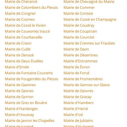
Mairie de Chérancé
Mairie de Chevaigné du Maine
Mairie de Colombiers du Plessis
Mairie de Commer
Mairie de Congrier
Mairie de Contest
Mairie de Cosmes
Mairie de Cossé en Champagne
Mairie de Cossé le Vivien
Mairie de Coudray
Mairie de Couesmes Vaucé
Mairie de Couptrain
Mairie de Courbeveille
Mairie de Courcité
Mairie de Craon
Mairie de Crennes sur Fraubée
Mairie de Cuillé
Mairie de Daon
Mairie de Denazé
Mairie de Désertines
Mairie de Deux Évailles
Mairie d'Entrammes
Mairie d'Ernée
Mairie de Évron
Mairie de Fontaine Couverte
Mairie de Forcé
Mairie de Fougerolles du Plessis
Mairie de Fromentières
Mairie de Gastines
Mairie de Gennes sur Glaize
Mairie de Gesnes
Mairie de Gesvres
Mairie de Gorron
Mairie de Grazay
Mairie de Grez en Bouère
Mairie d'Hambers
Mairie d'Hardanges
Mairie d'Hercé
Mairie d'Houssay
Mairie d'Izé
Mairie de Javron les Chapelles
Mairie de Jublains
Mairie de Juvigné
Mairie d'Huisserie