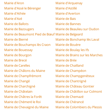
Mairie d'Aron
Mairie d'Arquenay
Mairie d'Assé le Bérenger
Mairie d'Astillé
Mairie d'Athée
Mairie d'Averton
Mairie d'Azé
Mairie de Bais
Mairie de Ballots
Mairie de Bannes
Mairie de Bazougers
Mairie de Beaulieu sur Oudon
Mairie de Beaumont Pied de Bœuf
Mairie de Belgeard
Mairie de Bierné
Mairie de Bonchamp lès Laval
Mairie de Bouchamps lès Craon
Mairie de Bouère
Mairie de Bouessay
Mairie de Boulay les Ifs
Mairie de Bourgon
Mairie de Brains sur les Marches
Mairie de Brecé
Mairie de Brée
Mairie de Carelles
Mairie de Chailland
Mairie de Châlons du Maine
Mairie de Champéon
Mairie de Champfrémont
Mairie de Champgenéteux
Mairie de Changé
Mairie de Chantrigné
Mairie de Charchigné
Mairie de Château Gontier
Mairie de Châtelain
Mairie de Châtillon sur Colmont
Mairie de Châtres la Forêt
Mairie de Chemazé
Mairie de Chémeré le Roi
Mairie de Chérancé
Mairie de Chevaigné du Maine
Mairie de Colombiers du Plessis