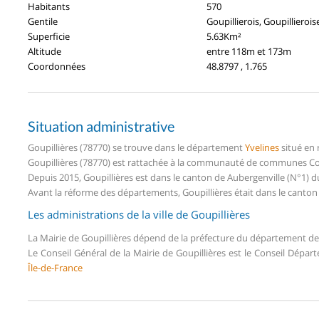
Habitants
570
Gentile
Goupillierois, Goupillierois
Superficie
5.63Km²
Altitude
entre 118m et 173m
Coordonnées
48.8797 , 1.765
Situation administrative
Goupillières (78770) se trouve dans le département
Yvelines
situé en
Goupillières (78770) est rattachée à la communauté de communes Coe
Depuis 2015, Goupillières est dans le canton de Aubergenville (N°1) 
Avant la réforme des départements, Goupillières était dans le canto
Les administrations de la ville de Goupillières
La Mairie de Goupillières dépend de la préfecture du département d
Le Conseil Général de la Mairie de Goupillières est le Conseil Dépa
Île-de-France