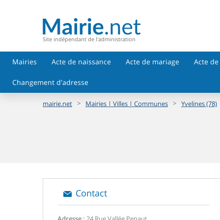
Site indépendant de l'administration
Mairies
Acte de naissance
Acte de mariage
Acte de
Changement d'adresse
>
>
mairie.net
Mairies | Villes | Communes
Yvelines (78)
Contact
Adresse :
24 Rue Vallée Penaut