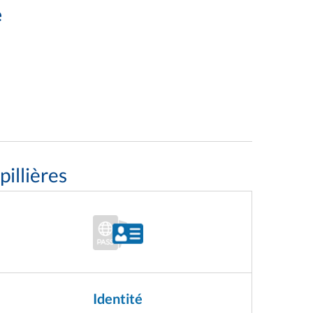
e
illières
Identité