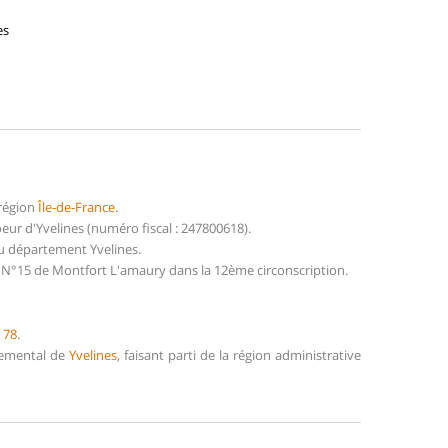
es
 région
Île-de-France
.
ur d'Yvelines (numéro fiscal : 247800618).
du département Yvelines.
n N°15 de Montfort L'amaury dans la 12ème circonscription.
e
78
.
rtemental de
Yvelines
, faisant parti de la région administrative