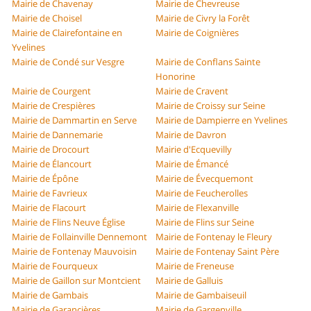
Mairie de Chavenay
Mairie de Chevreuse
Mairie de Choisel
Mairie de Civry la Forêt
Mairie de Clairefontaine en
Mairie de Coignières
Yvelines
Mairie de Condé sur Vesgre
Mairie de Conflans Sainte
Honorine
Mairie de Courgent
Mairie de Cravent
Mairie de Crespières
Mairie de Croissy sur Seine
Mairie de Dammartin en Serve
Mairie de Dampierre en Yvelines
Mairie de Dannemarie
Mairie de Davron
Mairie de Drocourt
Mairie d'Ecquevilly
Mairie de Élancourt
Mairie de Émancé
Mairie de Épône
Mairie de Évecquemont
Mairie de Favrieux
Mairie de Feucherolles
Mairie de Flacourt
Mairie de Flexanville
Mairie de Flins Neuve Église
Mairie de Flins sur Seine
Mairie de Follainville Dennemont
Mairie de Fontenay le Fleury
Mairie de Fontenay Mauvoisin
Mairie de Fontenay Saint Père
Mairie de Fourqueux
Mairie de Freneuse
Mairie de Gaillon sur Montcient
Mairie de Galluis
Mairie de Gambais
Mairie de Gambaiseuil
Mairie de Garancières
Mairie de Gargenville