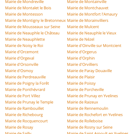
Mairie de Mondreville
Mairie de Montainville
Mairie de Montalet le Bois
Mairie de Montchauvet
Mairie de Montesson
Mairie de Montfort l'Amaury
Mairie de Montigny le Bretonneux
Mairie de Morainvilliers
Mairie de Mousseaux sur Seine
Mairie de Mulcent
Mairie de Neauphle le Château
Mairie de Neauphle le Vieux
Mairie de Neauphlette
Mairie de Nézel
Mairie de Noisy le Roi
Mairie d'Oinville sur Montcient
Mairie d'Orcemont
Mairie d'Orgerus
Mairie d'Orgeval
Mairie d'Orphin
Mairie d'Orsonville
Mairie d'Orvilliers
Mairie d'Osmoy
Mairie de Paray Douaville
Mairie de Perdreauville
Mairie de Plaisir
Mairie de Poigny la Forêt
Mairie de Poissy
Mairie de Ponthévrard
Mairie de Porcheville
Mairie de Port Villez
Mairie de Prunay en Yvelines
Mairie de Prunay le Temple
Mairie de Raizeux
Mairie de Rambouillet
Mairie de Rennemoulin
Mairie de Richebourg
Mairie de Rochefort en Yvelines
Mairie de Rocquencourt
Mairie de Rolleboise
Mairie de Rosay
Mairie de Rosny sur Seine
Mairie de Sailly
Mairie de Saint Arnoult en Yvelines