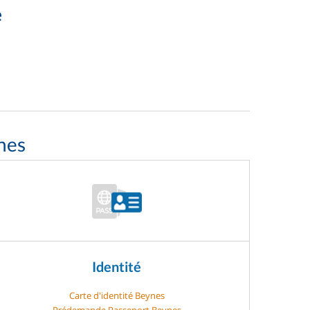
e
nes
Identité
Carte d'identité Beynes
Prédemande Passeport Beynes