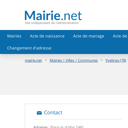
Site indépendant de l'administration
Mairies
Acte de naissance
Acte de mariage
Acte de
Changement d'adresse
>
>
mairie.net
Mairies | Villes | Communes
Yvelines (78)
Contact
Adresse :
Place du 8 Mai 1945