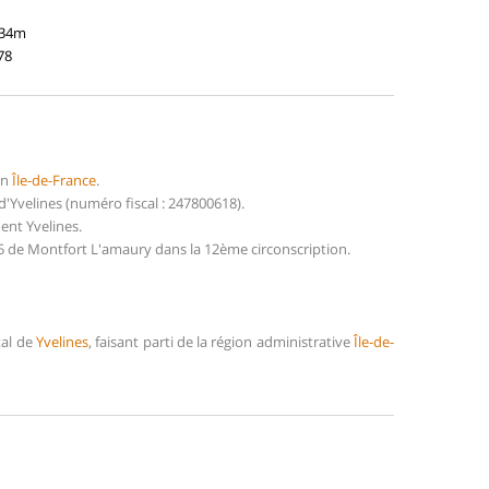
134m
78
on
Île-de-France
.
Yvelines (numéro fiscal : 247800618).
ent Yvelines.
5 de Montfort L'amaury dans la 12ème circonscription.
tal de
Yvelines
, faisant parti de la région administrative
Île-de-