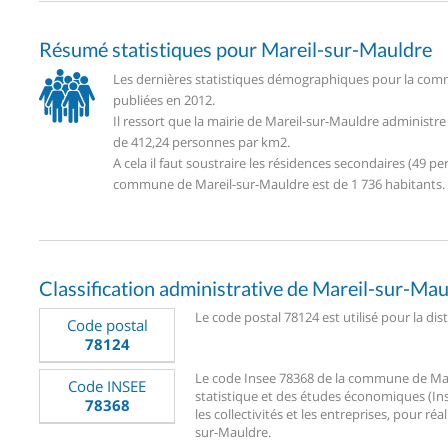
Résumé statistiques pour Mareil-sur-Mauldre
Les dernières statistiques démographiques pour la comm
publiées en 2012.
Il ressort que la mairie de Mareil-sur-Mauldre administr
de 412,24 personnes par km2.
A cela il faut soustraire les résidences secondaires (49
commune de Mareil-sur-Mauldre est de 1 736 habitants.
Classification administrative de Mareil-sur-Ma
Le code postal 78124 est utilisé pour la dis
Code postal
78124
Le code Insee 78368 de la commune de Marei
Code INSEE
statistique et des études économiques (Ins
78368
les collectivités et les entreprises, pour réa
sur-Mauldre.