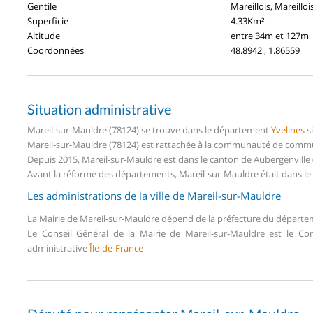
Gentile
Mareillois, Mareilloi
Superficie
4.33Km²
Altitude
entre 34m et 127m
Coordonnées
48.8942 , 1.86559
Situation administrative
Mareil-sur-Mauldre (78124) se trouve dans le département
Yvelines
s
Mareil-sur-Mauldre (78124) est rattachée à la communauté de commu
Depuis 2015, Mareil-sur-Mauldre est dans le canton de Aubergenville
Avant la réforme des départements, Mareil-sur-Mauldre était dans le
Les administrations de la ville de Mareil-sur-Mauldre
La Mairie de Mareil-sur-Mauldre dépend de la préfecture du départ
Le Conseil Général de la Mairie de Mareil-sur-Mauldre est le C
administrative
Île-de-France