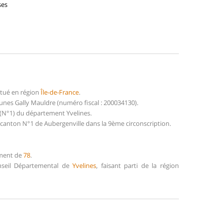
ses
itué en région
Île-de-France
.
nes Gally Mauldre (numéro fiscal : 200034130).
 (N°1) du département Yvelines.
 canton N°1 de Aubergenville dans la 9ème circonscription.
ement de
78
.
onseil Départemental de
Yvelines
, faisant parti de la région