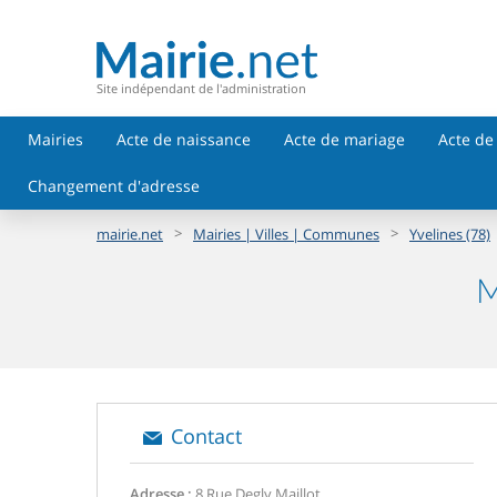
Site indépendant de l'administration
Mairies
Acte de naissance
Acte de mariage
Acte de
Changement d'adresse
>
>
mairie.net
Mairies | Villes | Communes
Yvelines (78)
M
Contact
Adresse :
8 Rue Degly Maillot