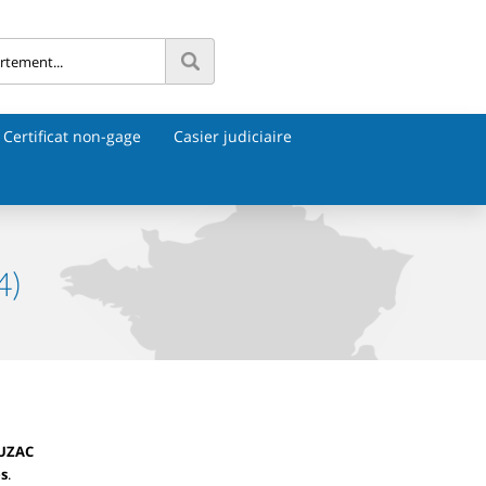
Certificat non-gage
Casier judiciaire
4)
UZAC
es
.