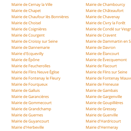
Mairie de Cernay la Ville
Mairie de Chambourcy
Mairie de Chapet
Mairie de Châteaufort
Mairie de Chaufour lès Bonnières
Mairie de Chavenay
Mairie de Choisel
Mairie de Civry la Forêt
Mairie de Coignières
Mairie de Condé sur Vesg
Mairie de Courgent
Mairie de Cravent
Mairie de Croissy sur Seine
Mairie de Dammartin en S
Mairie de Dannemarie
Mairie de Davron
Mairie d'Ecquevilly
Mairie de Élancourt
Mairie de Épône
Mairie de Évecquemont
Mairie de Feucherolles
Mairie de Flacourt
Mairie de Flins Neuve Église
Mairie de Flins sur Seine
Mairie de Fontenay le Fleury
Mairie de Fontenay Mauvo
Mairie de Fourqueux
Mairie de Freneuse
Mairie de Galluis
Mairie de Gambais
Mairie de Garancières
Mairie de Gargenville
Mairie de Gommecourt
Mairie de Goupillières
Mairie de Grandchamp
Mairie de Gressey
Mairie de Guernes
Mairie de Guerville
Mairie de Guyancourt
Mairie d'Hardricourt
Mairie d'Herbeville
Mairie d'Hermeray