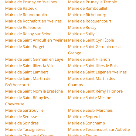
Mairie de Prunay en Yvelines
Mairie de Prunay le Temple
Mairie de Raizeux
Mairie de Rambouillet
Mairie de Rennemoulin
Mairie de Richebourg
Mairie de Rochefort en Yvelines
Mairie de Rocquencourt
Mairie de Rolleboise
Mairie de Rosay
Mairie de Rosny sur Seine
Mairie de Sailly
Mairie de Saint Arnoult en Yvelines
Mairie de Saint Cyr l'École
Mairie de Saint Forget
Mairie de Saint Germain de la
Grange
Mairie de Saint Germain en Laye
Mairie de Saint Hilarion
Mairie de Saint Illiers la Ville
Mairie de Saint Illiers le Bois
Mairie de Saint Lambert
Mairie de Saint Léger en Yvelines
Mairie de Saint Martin de
Mairie de Saint Martin des
Bréthencourt
Champs
Mairie de Saint Nom la Bretèche
Mairie de Saint Rémy l'Honoré
Mairie de Saint Rémy lès
Mairie de Sainte Mesme
Chevreuse
Mairie de Sartrouville
Mairie de Saulx Marchais
Mairie de Senlisse
Mairie de Septeuil
Mairie de Soindres
Mairie de Sonchamp
Mairie de Tacoignières
Mairie de Tessancourt sur Aubette
Mairie de Thiverval Grignon
Mairie de Thoiry