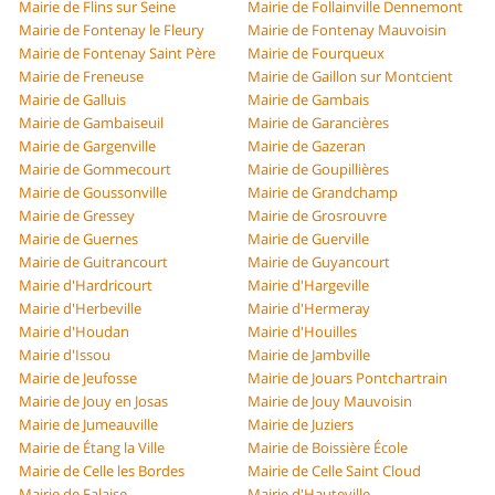
Mairie de Flins sur Seine
Mairie de Follainville Dennemont
Mairie de Fontenay le Fleury
Mairie de Fontenay Mauvoisin
Mairie de Fontenay Saint Père
Mairie de Fourqueux
Mairie de Freneuse
Mairie de Gaillon sur Montcient
Mairie de Galluis
Mairie de Gambais
Mairie de Gambaiseuil
Mairie de Garancières
Mairie de Gargenville
Mairie de Gazeran
Mairie de Gommecourt
Mairie de Goupillières
Mairie de Goussonville
Mairie de Grandchamp
Mairie de Gressey
Mairie de Grosrouvre
Mairie de Guernes
Mairie de Guerville
Mairie de Guitrancourt
Mairie de Guyancourt
Mairie d'Hardricourt
Mairie d'Hargeville
Mairie d'Herbeville
Mairie d'Hermeray
Mairie d'Houdan
Mairie d'Houilles
Mairie d'Issou
Mairie de Jambville
Mairie de Jeufosse
Mairie de Jouars Pontchartrain
Mairie de Jouy en Josas
Mairie de Jouy Mauvoisin
Mairie de Jumeauville
Mairie de Juziers
Mairie de Étang la Ville
Mairie de Boissière École
Mairie de Celle les Bordes
Mairie de Celle Saint Cloud
Mairie de Falaise
Mairie d'Hauteville