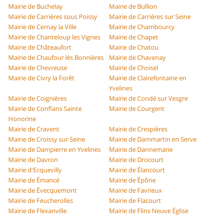
Mairie de Buchelay
Mairie de Bullion
Mairie de Carrières sous Poissy
Mairie de Carrières sur Seine
Mairie de Cernay la Ville
Mairie de Chambourcy
Mairie de Chanteloup les Vignes
Mairie de Chapet
Mairie de Châteaufort
Mairie de Chatou
Mairie de Chaufour lès Bonnières
Mairie de Chavenay
Mairie de Chevreuse
Mairie de Choisel
Mairie de Civry la Forêt
Mairie de Clairefontaine en
Yvelines
Mairie de Coignières
Mairie de Condé sur Vesgre
Mairie de Conflans Sainte
Mairie de Courgent
Honorine
Mairie de Cravent
Mairie de Crespières
Mairie de Croissy sur Seine
Mairie de Dammartin en Serve
Mairie de Dampierre en Yvelines
Mairie de Dannemarie
Mairie de Davron
Mairie de Drocourt
Mairie d'Ecquevilly
Mairie de Élancourt
Mairie de Émancé
Mairie de Épône
Mairie de Évecquemont
Mairie de Favrieux
Mairie de Feucherolles
Mairie de Flacourt
Mairie de Flexanville
Mairie de Flins Neuve Église