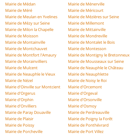
Mairie de Médan
Mairie de Ménerville
Mairie de Méré
Mairie de Méricourt
Mairie de Meulan en Yvelines
Mairie de Mézières sur Seine
Mairie de Mézy sur Seine
Mairie de Millemont
Mairie de Milon la Chapelle
Mairie de Mittainville
Mairie de Moisson
Mairie de Mondreville
Mairie de Montainville
Mairie de Montalet le Bois
Mairie de Montchauvet
Mairie de Montesson
Mairie de Montfort l'Amaury
Mairie de Montigny le Bretonneux
Mairie de Morainvilliers
Mairie de Mousseaux sur Seine
Mairie de Mulcent
Mairie de Neauphle le Château
Mairie de Neauphle le Vieux
Mairie de Neauphlette
Mairie de Nézel
Mairie de Noisy le Roi
Mairie d'Oinville sur Montcient
Mairie d'Orcemont
Mairie d'Orgerus
Mairie d'Orgeval
Mairie d'Orphin
Mairie d'Orsonville
Mairie d'Orvilliers
Mairie d'Osmoy
Mairie de Paray Douaville
Mairie de Perdreauville
Mairie de Plaisir
Mairie de Poigny la Forêt
Mairie de Poissy
Mairie de Ponthévrard
Mairie de Porcheville
Mairie de Port Villez