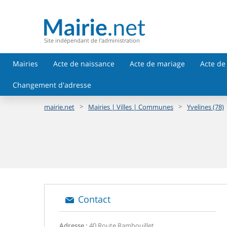
Site indépendant de l'administration
Mairies
Acte de naissance
Acte de mariage
Acte de
Changement d'adresse
>
>
mairie.net
Mairies | Villes | Communes
Yvelines (78)
Contact
Adresse :
40 Route Rambouillet