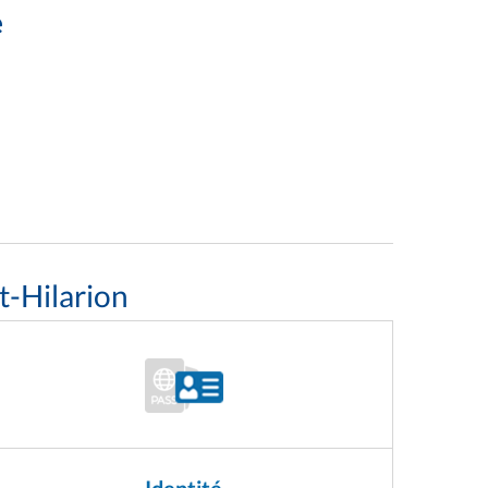
e
t-Hilarion
Identité