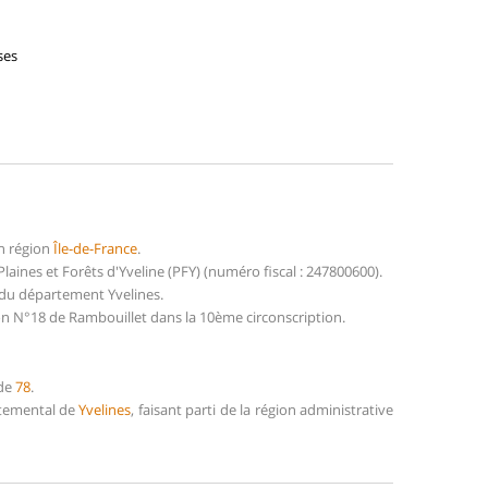
ses
n région
Île-de-France
.
ines et Forêts d'Yveline (PFY) (numéro fiscal : 247800600).
 du département Yvelines.
on N°18 de Rambouillet dans la 10ème circonscription.
 de
78
.
artemental de
Yvelines
, faisant parti de la région administrative