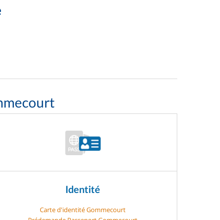
e
ommecourt
Identité
Carte d'identité Gommecourt
Prédemande Passeport Gommecourt