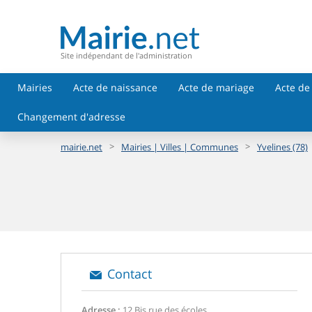
Site indépendant de l'administration
Mairies
Acte de naissance
Acte de mariage
Acte de
Changement d'adresse
>
>
mairie.net
Mairies | Villes | Communes
Yvelines (78)
Contact
Adresse :
12 Bis rue des écoles