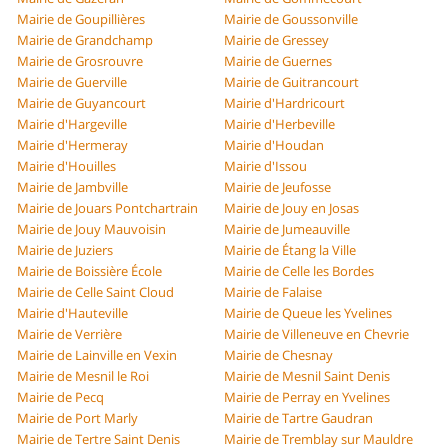
Mairie de Goupillières
Mairie de Goussonville
Mairie de Grandchamp
Mairie de Gressey
Mairie de Grosrouvre
Mairie de Guernes
Mairie de Guerville
Mairie de Guitrancourt
Mairie de Guyancourt
Mairie d'Hardricourt
Mairie d'Hargeville
Mairie d'Herbeville
Mairie d'Hermeray
Mairie d'Houdan
Mairie d'Houilles
Mairie d'Issou
Mairie de Jambville
Mairie de Jeufosse
Mairie de Jouars Pontchartrain
Mairie de Jouy en Josas
Mairie de Jouy Mauvoisin
Mairie de Jumeauville
Mairie de Juziers
Mairie de Étang la Ville
Mairie de Boissière École
Mairie de Celle les Bordes
Mairie de Celle Saint Cloud
Mairie de Falaise
Mairie d'Hauteville
Mairie de Queue les Yvelines
Mairie de Verrière
Mairie de Villeneuve en Chevrie
Mairie de Lainville en Vexin
Mairie de Chesnay
Mairie de Mesnil le Roi
Mairie de Mesnil Saint Denis
Mairie de Pecq
Mairie de Perray en Yvelines
Mairie de Port Marly
Mairie de Tartre Gaudran
Mairie de Tertre Saint Denis
Mairie de Tremblay sur Mauldre