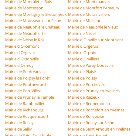
Mairie de Montalet le Bois
Mairie de Montchauvet
Mairie de Montesson
Mairie de Montfort l'Amaury
Mairie de Montigny le Bretonneux
Mairie de Morainvilliers
Mairie de Mousseaux sur Seine
Mairie de Mulcent
Mairie de Neauphle le Château
Mairie de Neauphle le Vieux
Mairie de Neauphlette
Mairie de Nézel
Mairie de Noisy le Roi
Mairie d'Oinville sur Montcient
Mairie d'Orcemont
Mairie d'Orgerus
Mairie d'Orgeval
Mairie d'Orphin
Mairie d'Orsonville
Mairie d'Orvilliers
Mairie d'Osmoy
Mairie de Paray Douaville
Mairie de Perdreauville
Mairie de Plaisir
Mairie de Poigny la Forêt
Mairie de Poissy
Mairie de Ponthévrard
Mairie de Porcheville
Mairie de Port Villez
Mairie de Prunay en Yvelines
Mairie de Prunay le Temple
Mairie de Raizeux
Mairie de Rambouillet
Mairie de Rennemoulin
Mairie de Richebourg
Mairie de Rochefort en Yvelines
Mairie de Rocquencourt
Mairie de Rolleboise
Mairie de Rosay
Mairie de Rosny sur Seine
Mairie de Sailly
Mairie de Saint Arnoult en Yvelines
Mairie de Saint Cyr l'École
Mairie de Saint Forget