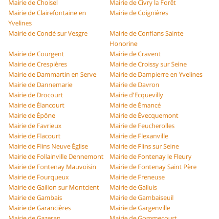
Mairie de Choisel
Mairie de Civry la Forêt
Mairie de Clairefontaine en
Mairie de Coignières
Yvelines
Mairie de Condé sur Vesgre
Mairie de Conflans Sainte
Honorine
Mairie de Courgent
Mairie de Cravent
Mairie de Crespières
Mairie de Croissy sur Seine
Mairie de Dammartin en Serve
Mairie de Dampierre en Yvelines
Mairie de Dannemarie
Mairie de Davron
Mairie de Drocourt
Mairie d'Ecquevilly
Mairie de Élancourt
Mairie de Émancé
Mairie de Épône
Mairie de Évecquemont
Mairie de Favrieux
Mairie de Feucherolles
Mairie de Flacourt
Mairie de Flexanville
Mairie de Flins Neuve Église
Mairie de Flins sur Seine
Mairie de Follainville Dennemont
Mairie de Fontenay le Fleury
Mairie de Fontenay Mauvoisin
Mairie de Fontenay Saint Père
Mairie de Fourqueux
Mairie de Freneuse
Mairie de Gaillon sur Montcient
Mairie de Galluis
Mairie de Gambais
Mairie de Gambaiseuil
Mairie de Garancières
Mairie de Gargenville
Mairie de Gazeran
Mairie de Gommecourt