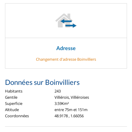
Adresse
Changement d'adresse Boinvilliers
Données sur Boinvilliers
Habitants
243
Gentile
Villiérois, Villiéroises
Superficie
3.59Km²
Altitude
entre 75m et 151m
Coordonnées
48.9178 , 1.66056