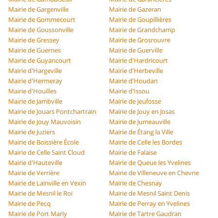
Mairie de Gargenville
Mairie de Gazeran
Mairie de Gommecourt
Mairie de Goupillières
Mairie de Goussonville
Mairie de Grandchamp
Mairie de Gressey
Mairie de Grosrouvre
Mairie de Guernes
Mairie de Guerville
Mairie de Guyancourt
Mairie d'Hardricourt
Mairie d'Hargeville
Mairie d'Herbeville
Mairie d'Hermeray
Mairie d'Houdan
Mairie d'Houilles
Mairie d'Issou
Mairie de Jambville
Mairie de Jeufosse
Mairie de Jouars Pontchartrain
Mairie de Jouy en Josas
Mairie de Jouy Mauvoisin
Mairie de Jumeauville
Mairie de Juziers
Mairie de Étang la Ville
Mairie de Boissière École
Mairie de Celle les Bordes
Mairie de Celle Saint Cloud
Mairie de Falaise
Mairie d'Hauteville
Mairie de Queue les Yvelines
Mairie de Verrière
Mairie de Villeneuve en Chevrie
Mairie de Lainville en Vexin
Mairie de Chesnay
Mairie de Mesnil le Roi
Mairie de Mesnil Saint Denis
Mairie de Pecq
Mairie de Perray en Yvelines
Mairie de Port Marly
Mairie de Tartre Gaudran