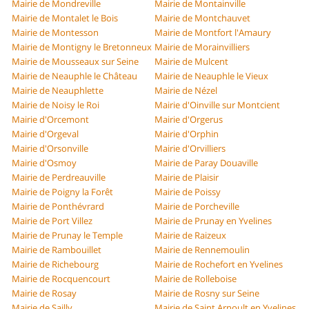
Mairie de Mondreville
Mairie de Montainville
Mairie de Montalet le Bois
Mairie de Montchauvet
Mairie de Montesson
Mairie de Montfort l'Amaury
Mairie de Montigny le Bretonneux
Mairie de Morainvilliers
Mairie de Mousseaux sur Seine
Mairie de Mulcent
Mairie de Neauphle le Château
Mairie de Neauphle le Vieux
Mairie de Neauphlette
Mairie de Nézel
Mairie de Noisy le Roi
Mairie d'Oinville sur Montcient
Mairie d'Orcemont
Mairie d'Orgerus
Mairie d'Orgeval
Mairie d'Orphin
Mairie d'Orsonville
Mairie d'Orvilliers
Mairie d'Osmoy
Mairie de Paray Douaville
Mairie de Perdreauville
Mairie de Plaisir
Mairie de Poigny la Forêt
Mairie de Poissy
Mairie de Ponthévrard
Mairie de Porcheville
Mairie de Port Villez
Mairie de Prunay en Yvelines
Mairie de Prunay le Temple
Mairie de Raizeux
Mairie de Rambouillet
Mairie de Rennemoulin
Mairie de Richebourg
Mairie de Rochefort en Yvelines
Mairie de Rocquencourt
Mairie de Rolleboise
Mairie de Rosay
Mairie de Rosny sur Seine
Mairie de Sailly
Mairie de Saint Arnoult en Yvelines