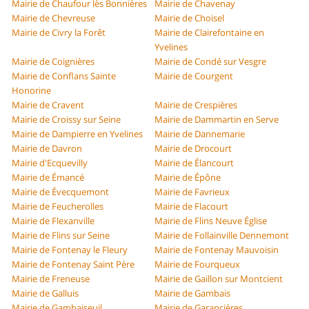
Mairie de Chaufour lès Bonnières
Mairie de Chavenay
Mairie de Chevreuse
Mairie de Choisel
Mairie de Civry la Forêt
Mairie de Clairefontaine en
Yvelines
Mairie de Coignières
Mairie de Condé sur Vesgre
Mairie de Conflans Sainte
Mairie de Courgent
Honorine
Mairie de Cravent
Mairie de Crespières
Mairie de Croissy sur Seine
Mairie de Dammartin en Serve
Mairie de Dampierre en Yvelines
Mairie de Dannemarie
Mairie de Davron
Mairie de Drocourt
Mairie d'Ecquevilly
Mairie de Élancourt
Mairie de Émancé
Mairie de Épône
Mairie de Évecquemont
Mairie de Favrieux
Mairie de Feucherolles
Mairie de Flacourt
Mairie de Flexanville
Mairie de Flins Neuve Église
Mairie de Flins sur Seine
Mairie de Follainville Dennemont
Mairie de Fontenay le Fleury
Mairie de Fontenay Mauvoisin
Mairie de Fontenay Saint Père
Mairie de Fourqueux
Mairie de Freneuse
Mairie de Gaillon sur Montcient
Mairie de Galluis
Mairie de Gambais
Mairie de Gambaiseuil
Mairie de Garancières