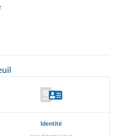
e
uil
Identité
Carte d'identité Auteuil