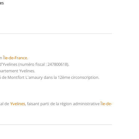
ses
on
Île-de-France
.
Yvelines (numéro fiscal : 247800618).
partement Yvelines.
5 de Montfort L'amaury dans la 12ème circonscription.
tal de
Yvelines
, faisant parti de la région administrative
Île-de-