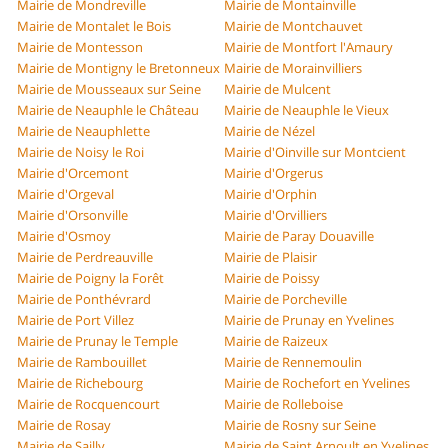
Mairie de Mondreville
Mairie de Montainville
Mairie de Montalet le Bois
Mairie de Montchauvet
Mairie de Montesson
Mairie de Montfort l'Amaury
Mairie de Montigny le Bretonneux
Mairie de Morainvilliers
Mairie de Mousseaux sur Seine
Mairie de Mulcent
Mairie de Neauphle le Château
Mairie de Neauphle le Vieux
Mairie de Neauphlette
Mairie de Nézel
Mairie de Noisy le Roi
Mairie d'Oinville sur Montcient
Mairie d'Orcemont
Mairie d'Orgerus
Mairie d'Orgeval
Mairie d'Orphin
Mairie d'Orsonville
Mairie d'Orvilliers
Mairie d'Osmoy
Mairie de Paray Douaville
Mairie de Perdreauville
Mairie de Plaisir
Mairie de Poigny la Forêt
Mairie de Poissy
Mairie de Ponthévrard
Mairie de Porcheville
Mairie de Port Villez
Mairie de Prunay en Yvelines
Mairie de Prunay le Temple
Mairie de Raizeux
Mairie de Rambouillet
Mairie de Rennemoulin
Mairie de Richebourg
Mairie de Rochefort en Yvelines
Mairie de Rocquencourt
Mairie de Rolleboise
Mairie de Rosay
Mairie de Rosny sur Seine
Mairie de Sailly
Mairie de Saint Arnoult en Yvelines