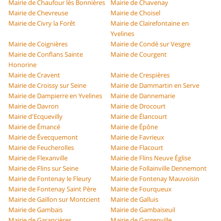
Mairie de Chaufour lès Bonnières
Mairie de Chavenay
Mairie de Chevreuse
Mairie de Choisel
Mairie de Civry la Forêt
Mairie de Clairefontaine en
Yvelines
Mairie de Coignières
Mairie de Condé sur Vesgre
Mairie de Conflans Sainte
Mairie de Courgent
Honorine
Mairie de Cravent
Mairie de Crespières
Mairie de Croissy sur Seine
Mairie de Dammartin en Serve
Mairie de Dampierre en Yvelines
Mairie de Dannemarie
Mairie de Davron
Mairie de Drocourt
Mairie d'Ecquevilly
Mairie de Élancourt
Mairie de Émancé
Mairie de Épône
Mairie de Évecquemont
Mairie de Favrieux
Mairie de Feucherolles
Mairie de Flacourt
Mairie de Flexanville
Mairie de Flins Neuve Église
Mairie de Flins sur Seine
Mairie de Follainville Dennemont
Mairie de Fontenay le Fleury
Mairie de Fontenay Mauvoisin
Mairie de Fontenay Saint Père
Mairie de Fourqueux
Mairie de Gaillon sur Montcient
Mairie de Galluis
Mairie de Gambais
Mairie de Gambaiseuil
Mairie de Garancières
Mairie de Gargenville