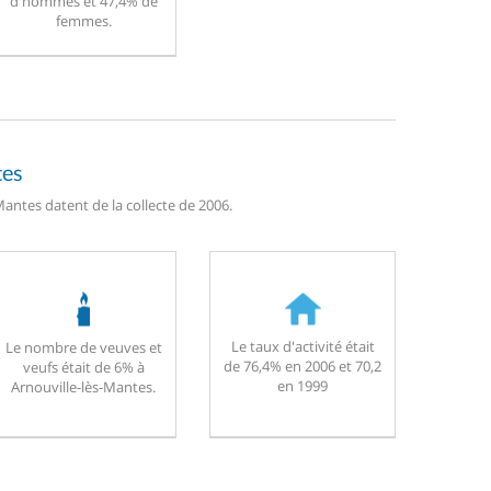
d'hommes et 47,4% de
femmes.
tes
antes datent de la collecte de 2006.
Le taux d'activité était
Le nombre de veuves et
de 76,4% en 2006 et 70,2
veufs était de 6% à
en 1999
Arnouville-lès-Mantes.