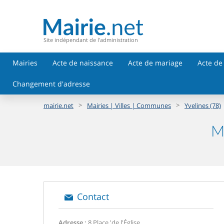
Site indépendant de l'administration
Mairies
Acte de naissance
Acte de mariage
Acte de
Changement d'adresse
>
>
mairie.net
Mairies | Villes | Communes
Yvelines (78)
M
Contact
Adresse :
8 Place 'de l'Église