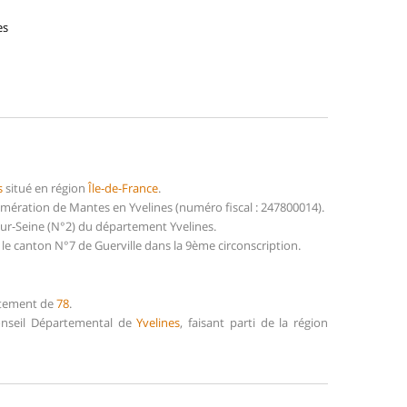
es
s
situé en région
Île-de-France
.
mération de Mantes en Yvelines (numéro fiscal : 247800014).
sur-Seine (N°2) du département Yvelines.
le canton N°7 de Guerville dans la 9ème circonscription.
artement de
78
.
Conseil Départemental de
Yvelines
, faisant parti de la région