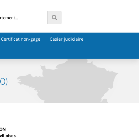
Certificat non-gage
Casier judiciaire
0)
TON
illoises
.