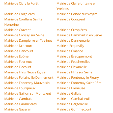
Mairie de Civry la Forêt
Mairie de Clairefontaine en
Yvelines
Mairie de Coignières
Mairie de Condé sur Vesgre
Mairie de Conflans Sainte
Mairie de Courgent
Honorine
Mairie de Cravent
Mairie de Crespières
Mairie de Croissy sur Seine
Mairie de Dammartin en Serve
Mairie de Dampierre en Yvelines
Mairie de Dannemarie
Mairie de Drocourt
Mairie d'Ecquevilly
Mairie de Élancourt
Mairie de Émancé
Mairie de Épône
Mairie de Évecquemont
Mairie de Favrieux
Mairie de Feucherolles
Mairie de Flacourt
Mairie de Flexanville
Mairie de Flins Neuve Église
Mairie de Flins sur Seine
Mairie de Follainville Dennemont
Mairie de Fontenay le Fleury
Mairie de Fontenay Mauvoisin
Mairie de Fontenay Saint Père
Mairie de Fourqueux
Mairie de Freneuse
Mairie de Gaillon sur Montcient
Mairie de Galluis
Mairie de Gambais
Mairie de Gambaiseuil
Mairie de Garancières
Mairie de Gargenville
Mairie de Gazeran
Mairie de Gommecourt