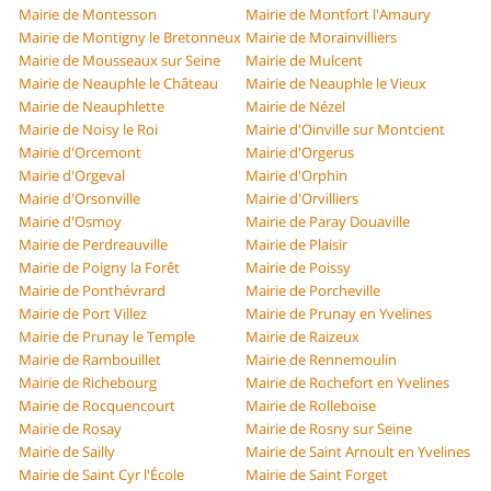
Mairie de Montesson
Mairie de Montfort l'Amaury
Mairie de Montigny le Bretonneux
Mairie de Morainvilliers
Mairie de Mousseaux sur Seine
Mairie de Mulcent
Mairie de Neauphle le Château
Mairie de Neauphle le Vieux
Mairie de Neauphlette
Mairie de Nézel
Mairie de Noisy le Roi
Mairie d'Oinville sur Montcient
Mairie d'Orcemont
Mairie d'Orgerus
Mairie d'Orgeval
Mairie d'Orphin
Mairie d'Orsonville
Mairie d'Orvilliers
Mairie d'Osmoy
Mairie de Paray Douaville
Mairie de Perdreauville
Mairie de Plaisir
Mairie de Poigny la Forêt
Mairie de Poissy
Mairie de Ponthévrard
Mairie de Porcheville
Mairie de Port Villez
Mairie de Prunay en Yvelines
Mairie de Prunay le Temple
Mairie de Raizeux
Mairie de Rambouillet
Mairie de Rennemoulin
Mairie de Richebourg
Mairie de Rochefort en Yvelines
Mairie de Rocquencourt
Mairie de Rolleboise
Mairie de Rosay
Mairie de Rosny sur Seine
Mairie de Sailly
Mairie de Saint Arnoult en Yvelines
Mairie de Saint Cyr l'École
Mairie de Saint Forget