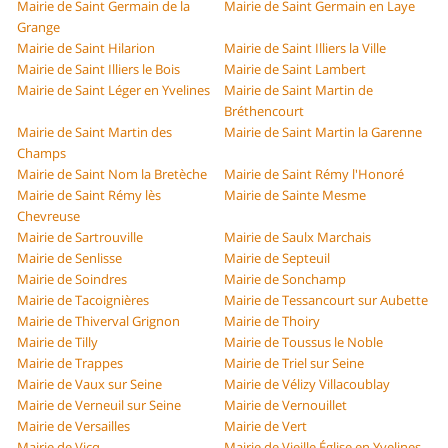
Mairie de Saint Germain de la
Mairie de Saint Germain en Laye
Grange
Mairie de Saint Hilarion
Mairie de Saint Illiers la Ville
Mairie de Saint Illiers le Bois
Mairie de Saint Lambert
Mairie de Saint Léger en Yvelines
Mairie de Saint Martin de
Bréthencourt
Mairie de Saint Martin des
Mairie de Saint Martin la Garenne
Champs
Mairie de Saint Nom la Bretèche
Mairie de Saint Rémy l'Honoré
Mairie de Saint Rémy lès
Mairie de Sainte Mesme
Chevreuse
Mairie de Sartrouville
Mairie de Saulx Marchais
Mairie de Senlisse
Mairie de Septeuil
Mairie de Soindres
Mairie de Sonchamp
Mairie de Tacoignières
Mairie de Tessancourt sur Aubette
Mairie de Thiverval Grignon
Mairie de Thoiry
Mairie de Tilly
Mairie de Toussus le Noble
Mairie de Trappes
Mairie de Triel sur Seine
Mairie de Vaux sur Seine
Mairie de Vélizy Villacoublay
Mairie de Verneuil sur Seine
Mairie de Vernouillet
Mairie de Versailles
Mairie de Vert
Mairie de Vicq
Mairie de Vieille Église en Yvelines