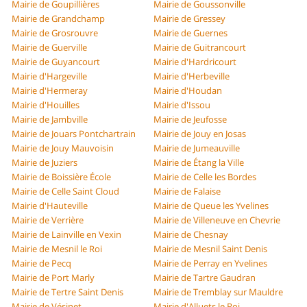
Mairie de Goupillières
Mairie de Goussonville
Mairie de Grandchamp
Mairie de Gressey
Mairie de Grosrouvre
Mairie de Guernes
Mairie de Guerville
Mairie de Guitrancourt
Mairie de Guyancourt
Mairie d'Hardricourt
Mairie d'Hargeville
Mairie d'Herbeville
Mairie d'Hermeray
Mairie d'Houdan
Mairie d'Houilles
Mairie d'Issou
Mairie de Jambville
Mairie de Jeufosse
Mairie de Jouars Pontchartrain
Mairie de Jouy en Josas
Mairie de Jouy Mauvoisin
Mairie de Jumeauville
Mairie de Juziers
Mairie de Étang la Ville
Mairie de Boissière École
Mairie de Celle les Bordes
Mairie de Celle Saint Cloud
Mairie de Falaise
Mairie d'Hauteville
Mairie de Queue les Yvelines
Mairie de Verrière
Mairie de Villeneuve en Chevrie
Mairie de Lainville en Vexin
Mairie de Chesnay
Mairie de Mesnil le Roi
Mairie de Mesnil Saint Denis
Mairie de Pecq
Mairie de Perray en Yvelines
Mairie de Port Marly
Mairie de Tartre Gaudran
Mairie de Tertre Saint Denis
Mairie de Tremblay sur Mauldre
Mairie de Vésinet
Mairie d'Alluets le Roi