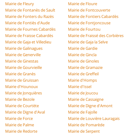
Mairie de Fleury
Mairie de Floure
Mairie de Fontanès de Sault
Mairie de Fontcouverte
Mairie de Fonters du Razès
Mairie de Fontiers Cabardès
Mairie de Fontiès d'Aude
Mairie de Fontjoncouse
Mairie de Fournes Cabardès
Mairie de Fourtou
Mairie de Fraisse Cabardès
Mairie de Fraissé des Corbières
Mairie de Gaja et Villedieu
Mairie de Gaja la Selve
Mairie de Galinagues
Mairie de Gardie
Mairie de Generville
Mairie de Gincla
Mairie de Ginestas
Mairie de Ginoles
Mairie de Gourvieille
Mairie de Gramazie
Mairie de Granès
Mairie de Greffeil
Mairie de Gruissan
Mairie d'Homps
Mairie d'Hounoux
Mairie d'Issel
Mairie de Jonquières
Mairie de Joucou
Mairie de Bezole
Mairie de Cassaigne
Mairie de Courtète
Mairie de Digne d'Amont
Mairie de Digne d'Aval
Mairie de Fajolle
Mairie de Force
Mairie de Louvière Lauragais
Mairie de Palme
Mairie de Pomarède
Mairie de Redorte
Mairie de Serpent