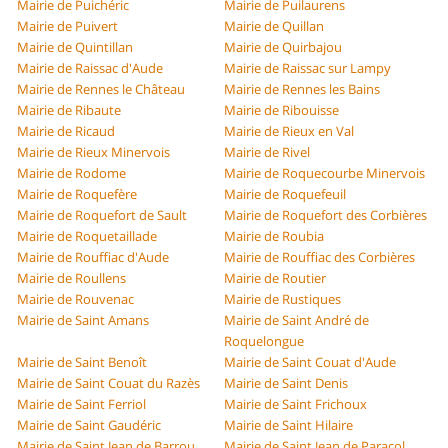
Mairie de Puichéric
Mairie de Puilaurens
Mairie de Puivert
Mairie de Quillan
Mairie de Quintillan
Mairie de Quirbajou
Mairie de Raissac d'Aude
Mairie de Raissac sur Lampy
Mairie de Rennes le Château
Mairie de Rennes les Bains
Mairie de Ribaute
Mairie de Ribouisse
Mairie de Ricaud
Mairie de Rieux en Val
Mairie de Rieux Minervois
Mairie de Rivel
Mairie de Rodome
Mairie de Roquecourbe Minervois
Mairie de Roquefère
Mairie de Roquefeuil
Mairie de Roquefort de Sault
Mairie de Roquefort des Corbières
Mairie de Roquetaillade
Mairie de Roubia
Mairie de Rouffiac d'Aude
Mairie de Rouffiac des Corbières
Mairie de Roullens
Mairie de Routier
Mairie de Rouvenac
Mairie de Rustiques
Mairie de Saint Amans
Mairie de Saint André de
Roquelongue
Mairie de Saint Benoît
Mairie de Saint Couat d'Aude
Mairie de Saint Couat du Razès
Mairie de Saint Denis
Mairie de Saint Ferriol
Mairie de Saint Frichoux
Mairie de Saint Gaudéric
Mairie de Saint Hilaire
Mairie de Saint Jean de Barrou
Mairie de Saint Jean de Paracol