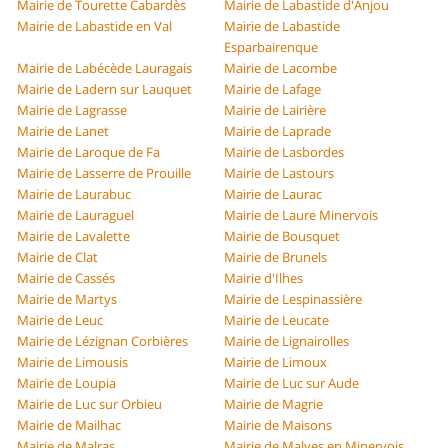
Mairie de Tourette Cabardès
Mairie de Labastide d'Anjou
Mairie de Labastide en Val
Mairie de Labastide
Esparbairenque
Mairie de Labécède Lauragais
Mairie de Lacombe
Mairie de Ladern sur Lauquet
Mairie de Lafage
Mairie de Lagrasse
Mairie de Lairière
Mairie de Lanet
Mairie de Laprade
Mairie de Laroque de Fa
Mairie de Lasbordes
Mairie de Lasserre de Prouille
Mairie de Lastours
Mairie de Laurabuc
Mairie de Laurac
Mairie de Lauraguel
Mairie de Laure Minervois
Mairie de Lavalette
Mairie de Bousquet
Mairie de Clat
Mairie de Brunels
Mairie de Cassés
Mairie d'Ilhes
Mairie de Martys
Mairie de Lespinassière
Mairie de Leuc
Mairie de Leucate
Mairie de Lézignan Corbières
Mairie de Lignairolles
Mairie de Limousis
Mairie de Limoux
Mairie de Loupia
Mairie de Luc sur Aude
Mairie de Luc sur Orbieu
Mairie de Magrie
Mairie de Mailhac
Mairie de Maisons
Mairie de Malras
Mairie de Malves en Minervois