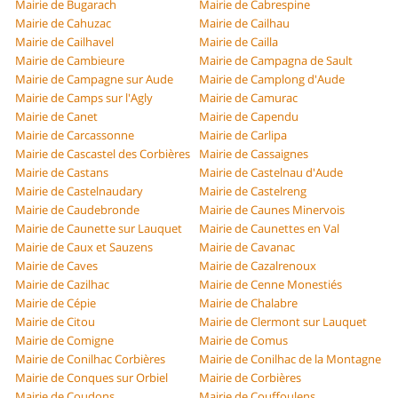
Mairie de Bugarach
Mairie de Cabrespine
Mairie de Cahuzac
Mairie de Cailhau
Mairie de Cailhavel
Mairie de Cailla
Mairie de Cambieure
Mairie de Campagna de Sault
Mairie de Campagne sur Aude
Mairie de Camplong d'Aude
Mairie de Camps sur l'Agly
Mairie de Camurac
Mairie de Canet
Mairie de Capendu
Mairie de Carcassonne
Mairie de Carlipa
Mairie de Cascastel des Corbières
Mairie de Cassaignes
Mairie de Castans
Mairie de Castelnau d'Aude
Mairie de Castelnaudary
Mairie de Castelreng
Mairie de Caudebronde
Mairie de Caunes Minervois
Mairie de Caunette sur Lauquet
Mairie de Caunettes en Val
Mairie de Caux et Sauzens
Mairie de Cavanac
Mairie de Caves
Mairie de Cazalrenoux
Mairie de Cazilhac
Mairie de Cenne Monestiés
Mairie de Cépie
Mairie de Chalabre
Mairie de Citou
Mairie de Clermont sur Lauquet
Mairie de Comigne
Mairie de Comus
Mairie de Conilhac Corbières
Mairie de Conilhac de la Montagne
Mairie de Conques sur Orbiel
Mairie de Corbières
Mairie de Coudons
Mairie de Couffoulens