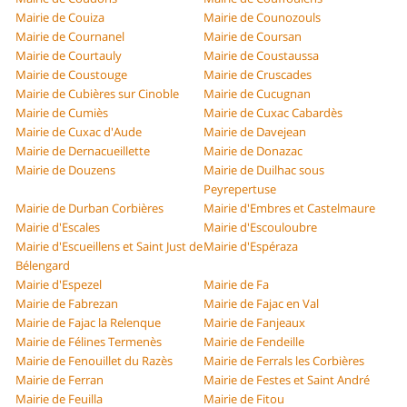
Mairie de Couiza
Mairie de Counozouls
Mairie de Cournanel
Mairie de Coursan
Mairie de Courtauly
Mairie de Coustaussa
Mairie de Coustouge
Mairie de Cruscades
Mairie de Cubières sur Cinoble
Mairie de Cucugnan
Mairie de Cumiès
Mairie de Cuxac Cabardès
Mairie de Cuxac d'Aude
Mairie de Davejean
Mairie de Dernacueillette
Mairie de Donazac
Mairie de Douzens
Mairie de Duilhac sous
Peyrepertuse
Mairie de Durban Corbières
Mairie d'Embres et Castelmaure
Mairie d'Escales
Mairie d'Escouloubre
Mairie d'Escueillens et Saint Just de
Mairie d'Espéraza
Bélengard
Mairie d'Espezel
Mairie de Fa
Mairie de Fabrezan
Mairie de Fajac en Val
Mairie de Fajac la Relenque
Mairie de Fanjeaux
Mairie de Félines Termenès
Mairie de Fendeille
Mairie de Fenouillet du Razès
Mairie de Ferrals les Corbières
Mairie de Ferran
Mairie de Festes et Saint André
Mairie de Feuilla
Mairie de Fitou