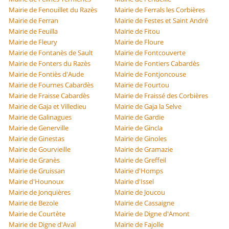
Mairie de Fenouillet du Razès
Mairie de Ferrals les Corbières
Mairie de Ferran
Mairie de Festes et Saint André
Mairie de Feuilla
Mairie de Fitou
Mairie de Fleury
Mairie de Floure
Mairie de Fontanès de Sault
Mairie de Fontcouverte
Mairie de Fonters du Razès
Mairie de Fontiers Cabardès
Mairie de Fontiès d'Aude
Mairie de Fontjoncouse
Mairie de Fournes Cabardès
Mairie de Fourtou
Mairie de Fraisse Cabardès
Mairie de Fraissé des Corbières
Mairie de Gaja et Villedieu
Mairie de Gaja la Selve
Mairie de Galinagues
Mairie de Gardie
Mairie de Generville
Mairie de Gincla
Mairie de Ginestas
Mairie de Ginoles
Mairie de Gourvieille
Mairie de Gramazie
Mairie de Granès
Mairie de Greffeil
Mairie de Gruissan
Mairie d'Homps
Mairie d'Hounoux
Mairie d'Issel
Mairie de Jonquières
Mairie de Joucou
Mairie de Bezole
Mairie de Cassaigne
Mairie de Courtète
Mairie de Digne d'Amont
Mairie de Digne d'Aval
Mairie de Fajolle