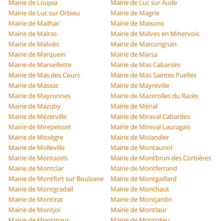
Mairie de Loupia
Mairie de Luc sur Aude
Mairie de Luc sur Orbieu
Mairie de Magrie
Mairie de Mailhac
Mairie de Maisons
Mairie de Malras
Mairie de Malves en Minervois
Mairie de Malviès
Mairie de Marcorignan
Mairie de Marquein
Mairie de Marsa
Mairie de Marseillette
Mairie de Mas Cabardès
Mairie de Mas des Cours
Mairie de Mas Saintes Puelles
Mairie de Massac
Mairie de Mayreville
Mairie de Mayronnes
Mairie de Mazerolles du Razès
Mairie de Mazuby
Mairie de Mérial
Mairie de Mézerville
Mairie de Miraval Cabardes
Mairie de Mirepeisset
Mairie de Mireval Lauragais
Mairie de Missègre
Mairie de Molandier
Mairie de Molleville
Mairie de Montauriol
Mairie de Montazels
Mairie de Montbrun des Corbières
Mairie de Montclar
Mairie de Montferrand
Mairie de Montfort sur Boulzane
Mairie de Montgaillard
Mairie de Montgradail
Mairie de Monthaut
Mairie de Montirat
Mairie de Montjardin
Mairie de Montjoi
Mairie de Montlaur
Mairie de Montmaur
Mairie de Montolieu