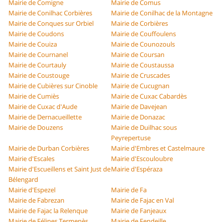
Mairie de Comigne
Mairie de Comus
Mairie de Conilhac Corbières
Mairie de Conilhac de la Montagne
Mairie de Conques sur Orbiel
Mairie de Corbières
Mairie de Coudons
Mairie de Couffoulens
Mairie de Couiza
Mairie de Counozouls
Mairie de Cournanel
Mairie de Coursan
Mairie de Courtauly
Mairie de Coustaussa
Mairie de Coustouge
Mairie de Cruscades
Mairie de Cubières sur Cinoble
Mairie de Cucugnan
Mairie de Cumiès
Mairie de Cuxac Cabardès
Mairie de Cuxac d'Aude
Mairie de Davejean
Mairie de Dernacueillette
Mairie de Donazac
Mairie de Douzens
Mairie de Duilhac sous
Peyrepertuse
Mairie de Durban Corbières
Mairie d'Embres et Castelmaure
Mairie d'Escales
Mairie d'Escouloubre
Mairie d'Escueillens et Saint Just de
Mairie d'Espéraza
Bélengard
Mairie d'Espezel
Mairie de Fa
Mairie de Fabrezan
Mairie de Fajac en Val
Mairie de Fajac la Relenque
Mairie de Fanjeaux
Mairie de Félines Termenès
Mairie de Fendeille