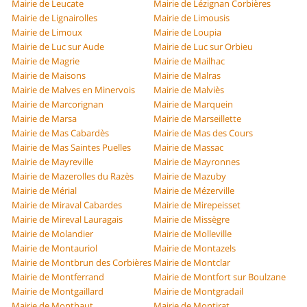
Mairie de Leucate
Mairie de Lézignan Corbières
Mairie de Lignairolles
Mairie de Limousis
Mairie de Limoux
Mairie de Loupia
Mairie de Luc sur Aude
Mairie de Luc sur Orbieu
Mairie de Magrie
Mairie de Mailhac
Mairie de Maisons
Mairie de Malras
Mairie de Malves en Minervois
Mairie de Malviès
Mairie de Marcorignan
Mairie de Marquein
Mairie de Marsa
Mairie de Marseillette
Mairie de Mas Cabardès
Mairie de Mas des Cours
Mairie de Mas Saintes Puelles
Mairie de Massac
Mairie de Mayreville
Mairie de Mayronnes
Mairie de Mazerolles du Razès
Mairie de Mazuby
Mairie de Mérial
Mairie de Mézerville
Mairie de Miraval Cabardes
Mairie de Mirepeisset
Mairie de Mireval Lauragais
Mairie de Missègre
Mairie de Molandier
Mairie de Molleville
Mairie de Montauriol
Mairie de Montazels
Mairie de Montbrun des Corbières
Mairie de Montclar
Mairie de Montferrand
Mairie de Montfort sur Boulzane
Mairie de Montgaillard
Mairie de Montgradail
Mairie de Monthaut
Mairie de Montirat