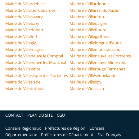
Mairie de Villardebelle
Mairie de Villardonnel
Mairie de Villarzel Cabardès
Mairie de Villarzel du Razès
Mairie de Villasavary
Mairie de Villautou
Mairie de Villebazy
Mairie de Villedaigne
Mairie de Villedubert
Mairie de Villefloure
Mairie de Villefort
Mairie de Villegailhenc
Mairie de Villegly
Mairie de Villelongue d'Aude
Mairie de Villemagne
Mairie de Villemoustaussou
Mairie de Villeneuve la Comptal
Mairie de Villeneuve les Corbières
Mairie de Villeneuve lès Montréal
Mairie de Villeneuve Minervois
Mairie de Villepinte
Mairie de Villerouge Termenès
Mairie de Villesèque des Corbières
Mairie de Villesèquelande
Mairie de Villesiscle
Mairie de Villespy
Mairie de Villetritouls
Mairie de Vinassan
CONTACT
PLAN DU SITE
CGU
Conseils Régionaux
Préfectures de Région
Conseils
Départementaux
Préfectures de Département
État Français