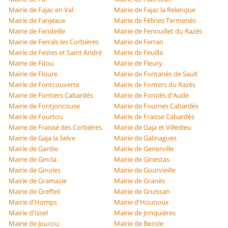
Mairie de Fajac en Val
Mairie de Fajac la Relenque
Mairie de Fanjeaux
Mairie de Félines Termenès
Mairie de Fendeille
Mairie de Fenouillet du Razès
Mairie de Ferrals les Corbières
Mairie de Ferran
Mairie de Festes et Saint André
Mairie de Feuilla
Mairie de Fitou
Mairie de Fleury
Mairie de Floure
Mairie de Fontanès de Sault
Mairie de Fontcouverte
Mairie de Fonters du Razès
Mairie de Fontiers Cabardès
Mairie de Fontiès d'Aude
Mairie de Fontjoncouse
Mairie de Fournes Cabardès
Mairie de Fourtou
Mairie de Fraisse Cabardès
Mairie de Fraissé des Corbières
Mairie de Gaja et Villedieu
Mairie de Gaja la Selve
Mairie de Galinagues
Mairie de Gardie
Mairie de Generville
Mairie de Gincla
Mairie de Ginestas
Mairie de Ginoles
Mairie de Gourvieille
Mairie de Gramazie
Mairie de Granès
Mairie de Greffeil
Mairie de Gruissan
Mairie d'Homps
Mairie d'Hounoux
Mairie d'Issel
Mairie de Jonquières
Mairie de Joucou
Mairie de Bezole