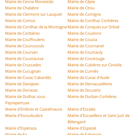
Mairie de Cenne Monestiés
Mairie de Cépie
Mairie de Chalabre
Mairie de Citou
Mairie de Clermont sur Lauquet
Mairie de Comigne
Mairie de Comus
Mairie de Conilhac Corbières
Mairie de Conilhac de la Montagne
Mairie de Conques sur Orbiel
Mairie de Corbières
Mairie de Coudons
Mairie de Couffoulens
Mairie de Couiza
Mairie de Counozouls
Mairie de Cournanel
Mairie de Coursan
Mairie de Courtauly
Mairie de Coustaussa
Mairie de Coustouge
Mairie de Cruscades
Mairie de Cubières sur Cinoble
Mairie de Cucugnan
Mairie de Cumiès
Mairie de Cuxac Cabardès
Mairie de Cuxac d'Aude
Mairie de Davejean
Mairie de Dernacueillette
Mairie de Donazac
Mairie de Douzens
Mairie de Duilhac sous
Mairie de Durban Corbières
Peyrepertuse
Mairie d'Embres et Castelmaure
Mairie d'Escales
Mairie d'Escouloubre
Mairie d'Escueillens et Saint Just de
Bélengard
Mairie d'Espéraza
Mairie d'Espezel
Mairie de Fa
Mairie de Fabrezan