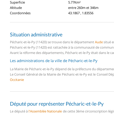
Superficie
5.77Km²
Altitude
entre 260m et 346m
Coordonnées
43.1867 , 1.83556
Situation administrative
Pécharic-et-le-Py (11420) se trouve dans le département
Aude
situé e
Pécharic-et-le-Py (11420) est rattachée à la communauté de commune
Avant la réforme des départements, Pécharic-et-le-Py était dans le c
Les administrations de la ville de Pécharic-et-le-Py
La Mairie de Pécharic-et-le-Py dépend de la préfecture du départem
Le Conseil Général de la Mairie de Pécharic-et-le-Py est le Conseil 
Occitanie
Député pour représenter Pécharic-et-le-Py
Le député à
l'Assemblée Nationale
de cette 3ème circonscription légi