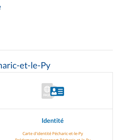
e
aric-et-le-Py
Identité
Carte d'identité Pécharic-et-le-Py
Prédemande Passeport Pécharic-et-le-Py