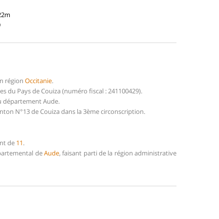
822m
9
en région
Occitanie
.
 du Pays de Couiza (numéro fiscal : 241100429).
du département Aude.
anton N°13 de Couiza dans la 3ème circonscription.
ent de
11
.
épartemental de
Aude
, faisant parti de la région administrative