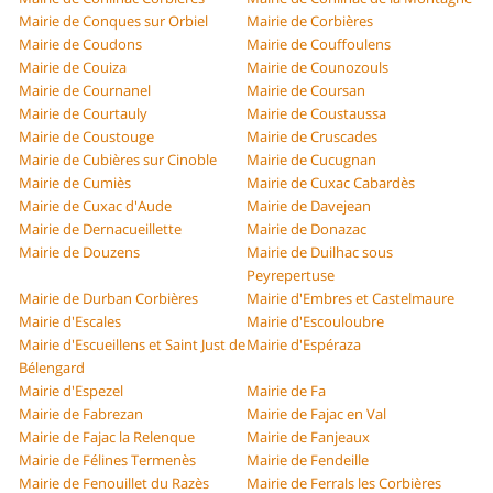
Mairie de Conques sur Orbiel
Mairie de Corbières
Mairie de Coudons
Mairie de Couffoulens
Mairie de Couiza
Mairie de Counozouls
Mairie de Cournanel
Mairie de Coursan
Mairie de Courtauly
Mairie de Coustaussa
Mairie de Coustouge
Mairie de Cruscades
Mairie de Cubières sur Cinoble
Mairie de Cucugnan
Mairie de Cumiès
Mairie de Cuxac Cabardès
Mairie de Cuxac d'Aude
Mairie de Davejean
Mairie de Dernacueillette
Mairie de Donazac
Mairie de Douzens
Mairie de Duilhac sous
Peyrepertuse
Mairie de Durban Corbières
Mairie d'Embres et Castelmaure
Mairie d'Escales
Mairie d'Escouloubre
Mairie d'Escueillens et Saint Just de
Mairie d'Espéraza
Bélengard
Mairie d'Espezel
Mairie de Fa
Mairie de Fabrezan
Mairie de Fajac en Val
Mairie de Fajac la Relenque
Mairie de Fanjeaux
Mairie de Félines Termenès
Mairie de Fendeille
Mairie de Fenouillet du Razès
Mairie de Ferrals les Corbières