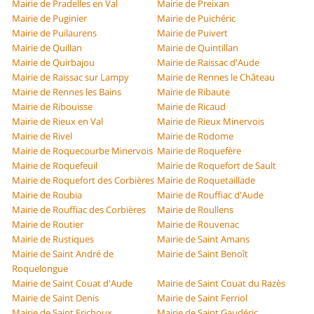
Mairie de Pradelles en Val
Mairie de Preixan
Mairie de Puginier
Mairie de Puichéric
Mairie de Puilaurens
Mairie de Puivert
Mairie de Quillan
Mairie de Quintillan
Mairie de Quirbajou
Mairie de Raissac d'Aude
Mairie de Raissac sur Lampy
Mairie de Rennes le Château
Mairie de Rennes les Bains
Mairie de Ribaute
Mairie de Ribouisse
Mairie de Ricaud
Mairie de Rieux en Val
Mairie de Rieux Minervois
Mairie de Rivel
Mairie de Rodome
Mairie de Roquecourbe Minervois
Mairie de Roquefère
Mairie de Roquefeuil
Mairie de Roquefort de Sault
Mairie de Roquefort des Corbières
Mairie de Roquetaillade
Mairie de Roubia
Mairie de Rouffiac d'Aude
Mairie de Rouffiac des Corbières
Mairie de Roullens
Mairie de Routier
Mairie de Rouvenac
Mairie de Rustiques
Mairie de Saint Amans
Mairie de Saint André de
Mairie de Saint Benoît
Roquelongue
Mairie de Saint Couat d'Aude
Mairie de Saint Couat du Razès
Mairie de Saint Denis
Mairie de Saint Ferriol
Mairie de Saint Frichoux
Mairie de Saint Gaudéric