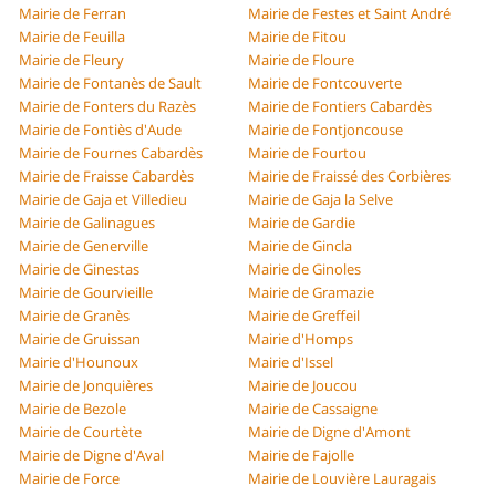
Mairie de Ferran
Mairie de Festes et Saint André
Mairie de Feuilla
Mairie de Fitou
Mairie de Fleury
Mairie de Floure
Mairie de Fontanès de Sault
Mairie de Fontcouverte
Mairie de Fonters du Razès
Mairie de Fontiers Cabardès
Mairie de Fontiès d'Aude
Mairie de Fontjoncouse
Mairie de Fournes Cabardès
Mairie de Fourtou
Mairie de Fraisse Cabardès
Mairie de Fraissé des Corbières
Mairie de Gaja et Villedieu
Mairie de Gaja la Selve
Mairie de Galinagues
Mairie de Gardie
Mairie de Generville
Mairie de Gincla
Mairie de Ginestas
Mairie de Ginoles
Mairie de Gourvieille
Mairie de Gramazie
Mairie de Granès
Mairie de Greffeil
Mairie de Gruissan
Mairie d'Homps
Mairie d'Hounoux
Mairie d'Issel
Mairie de Jonquières
Mairie de Joucou
Mairie de Bezole
Mairie de Cassaigne
Mairie de Courtète
Mairie de Digne d'Amont
Mairie de Digne d'Aval
Mairie de Fajolle
Mairie de Force
Mairie de Louvière Lauragais