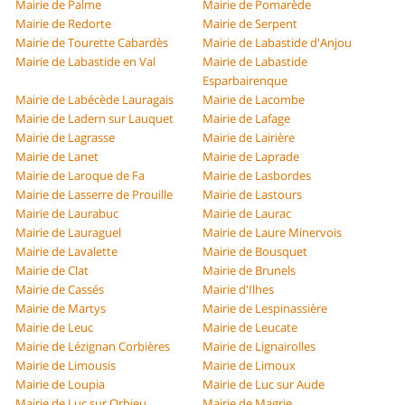
Mairie de Palme
Mairie de Pomarède
Mairie de Redorte
Mairie de Serpent
Mairie de Tourette Cabardès
Mairie de Labastide d'Anjou
Mairie de Labastide en Val
Mairie de Labastide
Esparbairenque
Mairie de Labécède Lauragais
Mairie de Lacombe
Mairie de Ladern sur Lauquet
Mairie de Lafage
Mairie de Lagrasse
Mairie de Lairière
Mairie de Lanet
Mairie de Laprade
Mairie de Laroque de Fa
Mairie de Lasbordes
Mairie de Lasserre de Prouille
Mairie de Lastours
Mairie de Laurabuc
Mairie de Laurac
Mairie de Lauraguel
Mairie de Laure Minervois
Mairie de Lavalette
Mairie de Bousquet
Mairie de Clat
Mairie de Brunels
Mairie de Cassés
Mairie d'Ilhes
Mairie de Martys
Mairie de Lespinassière
Mairie de Leuc
Mairie de Leucate
Mairie de Lézignan Corbières
Mairie de Lignairolles
Mairie de Limousis
Mairie de Limoux
Mairie de Loupia
Mairie de Luc sur Aude
Mairie de Luc sur Orbieu
Mairie de Magrie