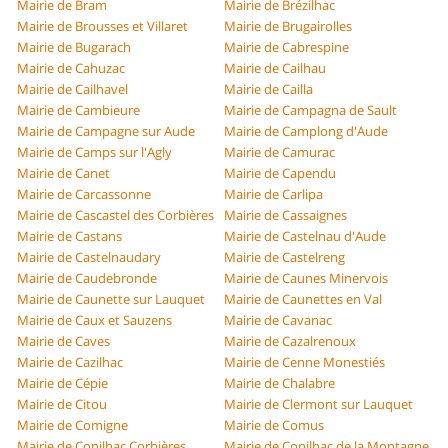
Mairie de Bram
Mairie de Brézilhac
Mairie de Brousses et Villaret
Mairie de Brugairolles
Mairie de Bugarach
Mairie de Cabrespine
Mairie de Cahuzac
Mairie de Cailhau
Mairie de Cailhavel
Mairie de Cailla
Mairie de Cambieure
Mairie de Campagna de Sault
Mairie de Campagne sur Aude
Mairie de Camplong d'Aude
Mairie de Camps sur l'Agly
Mairie de Camurac
Mairie de Canet
Mairie de Capendu
Mairie de Carcassonne
Mairie de Carlipa
Mairie de Cascastel des Corbières
Mairie de Cassaignes
Mairie de Castans
Mairie de Castelnau d'Aude
Mairie de Castelnaudary
Mairie de Castelreng
Mairie de Caudebronde
Mairie de Caunes Minervois
Mairie de Caunette sur Lauquet
Mairie de Caunettes en Val
Mairie de Caux et Sauzens
Mairie de Cavanac
Mairie de Caves
Mairie de Cazalrenoux
Mairie de Cazilhac
Mairie de Cenne Monestiés
Mairie de Cépie
Mairie de Chalabre
Mairie de Citou
Mairie de Clermont sur Lauquet
Mairie de Comigne
Mairie de Comus
Mairie de Conilhac Corbières
Mairie de Conilhac de la Montagne