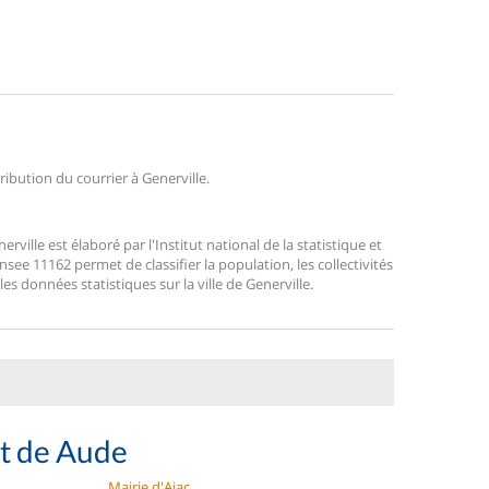
tribution du courrier à Generville.
ille est élaboré par l'Institut national de la statistique et
ee 11162 permet de classifier la population, les collectivités
 les données statistiques sur la ville de Generville.
nt de Aude
Mairie d'Ajac