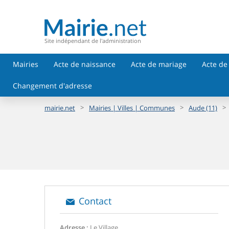
Site indépendant de l'administration
Mairies
Acte de naissance
Acte de mariage
Acte de
Changement d'adresse
>
>
>
mairie.net
Mairies | Villes | Communes
Aude (11)
Contact
Adresse :
Le Village