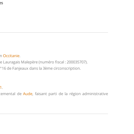
es
on
Occitanie
.
 Lauragais Malepère (numéro fiscal : 200035707).
°16 de Fanjeaux dans la 3ème circonscription.
1
.
artemental de
Aude
, faisant parti de la région administrative