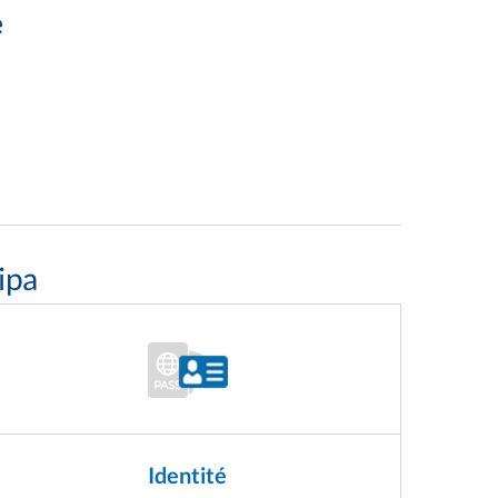
e
ipa
Identité