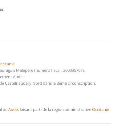
es
ccitanie
.
uragais Malepère (numéro fiscal : 200035707).
rtement Aude.
 de Castelnaudary Nord dans la 3ème circonscription.
al de
Aude
, faisant parti de la région administrative
Occitanie