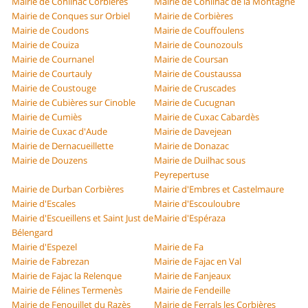
Mairie de Conilhac Corbières
Mairie de Conilhac de la Montagne
Mairie de Conques sur Orbiel
Mairie de Corbières
Mairie de Coudons
Mairie de Couffoulens
Mairie de Couiza
Mairie de Counozouls
Mairie de Cournanel
Mairie de Coursan
Mairie de Courtauly
Mairie de Coustaussa
Mairie de Coustouge
Mairie de Cruscades
Mairie de Cubières sur Cinoble
Mairie de Cucugnan
Mairie de Cumiès
Mairie de Cuxac Cabardès
Mairie de Cuxac d'Aude
Mairie de Davejean
Mairie de Dernacueillette
Mairie de Donazac
Mairie de Douzens
Mairie de Duilhac sous
Peyrepertuse
Mairie de Durban Corbières
Mairie d'Embres et Castelmaure
Mairie d'Escales
Mairie d'Escouloubre
Mairie d'Escueillens et Saint Just de
Mairie d'Espéraza
Bélengard
Mairie d'Espezel
Mairie de Fa
Mairie de Fabrezan
Mairie de Fajac en Val
Mairie de Fajac la Relenque
Mairie de Fanjeaux
Mairie de Félines Termenès
Mairie de Fendeille
Mairie de Fenouillet du Razès
Mairie de Ferrals les Corbières