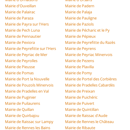
Mairie d'Ouveillan
Mairie de Padern
Mairie de Palairac
Mairie de Palaja
Mairie de Paraza
Mairie de Pauligne
Mairie de Payra sur l'Hers
Mairie de Paziols
Mairie de Pech Luna
Mairie de Pécharic et le Py
Mairie de Pennautier
Mairie de Pépieux
Mairie de Pexiora
Mairie de Peyrefitte du Razès
Mairie de Peyrefitte sur l'Hers
Mairie de Peyrens
Mairie de Peyriac de Mer
Mairie de Peyriac Minervois
Mairie de Peyrolles
Mairie de Pezens
Mairie de Pieusse
Mairie de Plavilla
Mairie de Pomas
Mairie de Pomy
Mairie de Port la Nouvelle
Mairie de Portel des Corbières
Mairie de Pouzols Minervois
Mairie de Pradelles Cabardès
Mairie de Pradelles en Val
Mairie de Preixan
Mairie de Puginier
Mairie de Puichéric
Mairie de Puilaurens
Mairie de Puivert
Mairie de Quillan
Mairie de Quintillan
Mairie de Quirbajou
Mairie de Raissac d'Aude
Mairie de Raissac sur Lampy
Mairie de Rennes le Château
Mairie de Rennes les Bains
Mairie de Ribaute