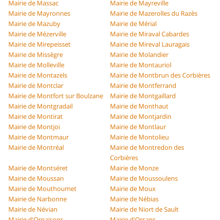
Mairie de Massac
Mairie de Mayreville
Mairie de Mayronnes
Mairie de Mazerolles du Razès
Mairie de Mazuby
Mairie de Mérial
Mairie de Mézerville
Mairie de Miraval Cabardes
Mairie de Mirepeisset
Mairie de Mireval Lauragais
Mairie de Missègre
Mairie de Molandier
Mairie de Molleville
Mairie de Montauriol
Mairie de Montazels
Mairie de Montbrun des Corbières
Mairie de Montclar
Mairie de Montferrand
Mairie de Montfort sur Boulzane
Mairie de Montgaillard
Mairie de Montgradail
Mairie de Monthaut
Mairie de Montirat
Mairie de Montjardin
Mairie de Montjoi
Mairie de Montlaur
Mairie de Montmaur
Mairie de Montolieu
Mairie de Montréal
Mairie de Montredon des
Corbières
Mairie de Montséret
Mairie de Monze
Mairie de Moussan
Mairie de Moussoulens
Mairie de Mouthoumet
Mairie de Moux
Mairie de Narbonne
Mairie de Nébias
Mairie de Névian
Mairie de Niort de Sault
Mairie d'Ornaisons
Mairie d'Orsans