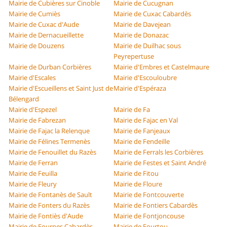
Mairie de Cubières sur Cinoble
Mairie de Cucugnan
Mairie de Cumiès
Mairie de Cuxac Cabardès
Mairie de Cuxac d'Aude
Mairie de Davejean
Mairie de Dernacueillette
Mairie de Donazac
Mairie de Douzens
Mairie de Duilhac sous
Peyrepertuse
Mairie de Durban Corbières
Mairie d'Embres et Castelmaure
Mairie d'Escales
Mairie d'Escouloubre
Mairie d'Escueillens et Saint Just de
Mairie d'Espéraza
Bélengard
Mairie d'Espezel
Mairie de Fa
Mairie de Fabrezan
Mairie de Fajac en Val
Mairie de Fajac la Relenque
Mairie de Fanjeaux
Mairie de Félines Termenès
Mairie de Fendeille
Mairie de Fenouillet du Razès
Mairie de Ferrals les Corbières
Mairie de Ferran
Mairie de Festes et Saint André
Mairie de Feuilla
Mairie de Fitou
Mairie de Fleury
Mairie de Floure
Mairie de Fontanès de Sault
Mairie de Fontcouverte
Mairie de Fonters du Razès
Mairie de Fontiers Cabardès
Mairie de Fontiès d'Aude
Mairie de Fontjoncouse
Mairie de Fournes Cabardès
Mairie de Fourtou