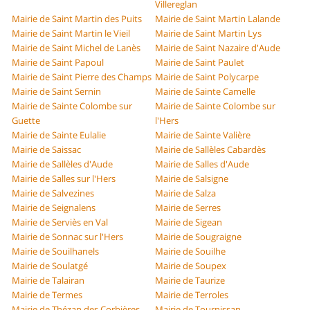
Villereglan
Mairie de Saint Martin des Puits
Mairie de Saint Martin Lalande
Mairie de Saint Martin le Vieil
Mairie de Saint Martin Lys
Mairie de Saint Michel de Lanès
Mairie de Saint Nazaire d'Aude
Mairie de Saint Papoul
Mairie de Saint Paulet
Mairie de Saint Pierre des Champs
Mairie de Saint Polycarpe
Mairie de Saint Sernin
Mairie de Sainte Camelle
Mairie de Sainte Colombe sur
Mairie de Sainte Colombe sur
Guette
l'Hers
Mairie de Sainte Eulalie
Mairie de Sainte Valière
Mairie de Saissac
Mairie de Sallèles Cabardès
Mairie de Sallèles d'Aude
Mairie de Salles d'Aude
Mairie de Salles sur l'Hers
Mairie de Salsigne
Mairie de Salvezines
Mairie de Salza
Mairie de Seignalens
Mairie de Serres
Mairie de Serviès en Val
Mairie de Sigean
Mairie de Sonnac sur l'Hers
Mairie de Sougraigne
Mairie de Souilhanels
Mairie de Souilhe
Mairie de Soulatgé
Mairie de Soupex
Mairie de Talairan
Mairie de Taurize
Mairie de Termes
Mairie de Terroles
Mairie de Thézan des Corbières
Mairie de Tournissan