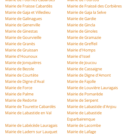
Mairie de Fraisse Cabardès
Mairie de Fraissé des Corbières
Mairie de Gaja et Villedieu
Mairie de Gaja la Selve
Mairie de Galinagues
Mairie de Gardie
Mairie de Generville
Mairie de Gincla
Mairie de Ginestas
Mairie de Ginoles
Mairie de Gourvieille
Mairie de Gramazie
Mairie de Granès
Mairie de Greffeil
Mairie de Gruissan
Mairie d'Homps
Mairie d'Hounoux
Mairie d'Issel
Mairie de Jonquières
Mairie de Joucou
Mairie de Bezole
Mairie de Cassaigne
Mairie de Courtète
Mairie de Digne d'Amont
Mairie de Digne d'Aval
Mairie de Fajolle
Mairie de Force
Mairie de Louvière Lauragais
Mairie de Palme
Mairie de Pomarède
Mairie de Redorte
Mairie de Serpent
Mairie de Tourette Cabardès
Mairie de Labastide d'Anjou
Mairie de Labastide en Val
Mairie de Labastide
Esparbairenque
Mairie de Labécède Lauragais
Mairie de Lacombe
Mairie de Ladern sur Lauquet
Mairie de Lafage