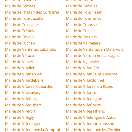
Mairie de Termes
Mairie de Terroles
Mairie de Thézan des Corbières
Mairie de Tournissan
Mairie de Tourouzelle
Mairie de Tourreilles
Mairie de Trassanel
Mairie de Trausse
Mairie de Trèbes
Mairie de Treilles
Mairie de Tréville
Mairie de Tréziers
Mairie de Tuchan
Mairie de Valmigère
Mairie de Ventenac Cabardès
Mairie de Ventenac en Minervois
Mairie de Véraza
Mairie de Verdun en Lauragais
Mairie de Verzeille
Mairie de Vignevieille
Mairie de Villalier
Mairie de Villanière
Mairie de Villar en Val
Mairie de Villar Saint Anselme
Mairie de Villardebelle
Mairie de Villardonnel
Mairie de Villarzel Cabardès
Mairie de Villarzel du Razès
Mairie de Villasavary
Mairie de Villautou
Mairie de Villebazy
Mairie de Villedaigne
Mairie de Villedubert
Mairie de Villefloure
Mairie de Villefort
Mairie de Villegailhenc
Mairie de Villegly
Mairie de Villelongue d'Aude
Mairie de Villemagne
Mairie de Villemoustaussou
Mairie de Villeneuve la Comptal
Mairie de Villeneuve les Corbières