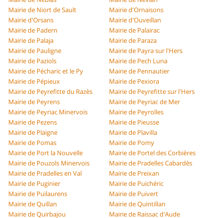
Mairie de Niort de Sault
Mairie d'Ornaisons
Mairie d'Orsans
Mairie d'Ouveillan
Mairie de Padern
Mairie de Palairac
Mairie de Palaja
Mairie de Paraza
Mairie de Pauligne
Mairie de Payra sur l'Hers
Mairie de Paziols
Mairie de Pech Luna
Mairie de Pécharic et le Py
Mairie de Pennautier
Mairie de Pépieux
Mairie de Pexiora
Mairie de Peyrefitte du Razès
Mairie de Peyrefitte sur l'Hers
Mairie de Peyrens
Mairie de Peyriac de Mer
Mairie de Peyriac Minervois
Mairie de Peyrolles
Mairie de Pezens
Mairie de Pieusse
Mairie de Plaigne
Mairie de Plavilla
Mairie de Pomas
Mairie de Pomy
Mairie de Port la Nouvelle
Mairie de Portel des Corbières
Mairie de Pouzols Minervois
Mairie de Pradelles Cabardès
Mairie de Pradelles en Val
Mairie de Preixan
Mairie de Puginier
Mairie de Puichéric
Mairie de Puilaurens
Mairie de Puivert
Mairie de Quillan
Mairie de Quintillan
Mairie de Quirbajou
Mairie de Raissac d'Aude