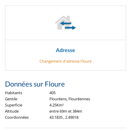
Adresse
Changement d'adresse Floure
Données sur Floure
Habitants
405
Gentile
Flouréens, Flouréennes
Superficie
4.25Km²
Altitude
entre 69m et 384m
Coordonnées
43.1835 , 2.49018