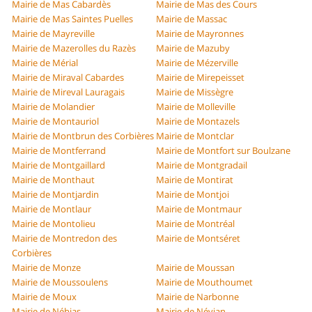
Mairie de Mas Cabardès
Mairie de Mas des Cours
Mairie de Mas Saintes Puelles
Mairie de Massac
Mairie de Mayreville
Mairie de Mayronnes
Mairie de Mazerolles du Razès
Mairie de Mazuby
Mairie de Mérial
Mairie de Mézerville
Mairie de Miraval Cabardes
Mairie de Mirepeisset
Mairie de Mireval Lauragais
Mairie de Missègre
Mairie de Molandier
Mairie de Molleville
Mairie de Montauriol
Mairie de Montazels
Mairie de Montbrun des Corbières
Mairie de Montclar
Mairie de Montferrand
Mairie de Montfort sur Boulzane
Mairie de Montgaillard
Mairie de Montgradail
Mairie de Monthaut
Mairie de Montirat
Mairie de Montjardin
Mairie de Montjoi
Mairie de Montlaur
Mairie de Montmaur
Mairie de Montolieu
Mairie de Montréal
Mairie de Montredon des
Mairie de Montséret
Corbières
Mairie de Monze
Mairie de Moussan
Mairie de Moussoulens
Mairie de Mouthoumet
Mairie de Moux
Mairie de Narbonne
Mairie de Nébias
Mairie de Névian