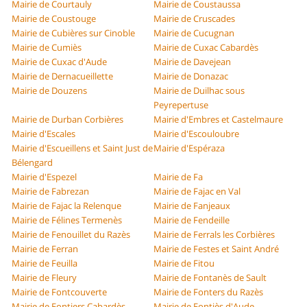
Mairie de Courtauly
Mairie de Coustaussa
Mairie de Coustouge
Mairie de Cruscades
Mairie de Cubières sur Cinoble
Mairie de Cucugnan
Mairie de Cumiès
Mairie de Cuxac Cabardès
Mairie de Cuxac d'Aude
Mairie de Davejean
Mairie de Dernacueillette
Mairie de Donazac
Mairie de Douzens
Mairie de Duilhac sous
Peyrepertuse
Mairie de Durban Corbières
Mairie d'Embres et Castelmaure
Mairie d'Escales
Mairie d'Escouloubre
Mairie d'Escueillens et Saint Just de
Mairie d'Espéraza
Bélengard
Mairie d'Espezel
Mairie de Fa
Mairie de Fabrezan
Mairie de Fajac en Val
Mairie de Fajac la Relenque
Mairie de Fanjeaux
Mairie de Félines Termenès
Mairie de Fendeille
Mairie de Fenouillet du Razès
Mairie de Ferrals les Corbières
Mairie de Ferran
Mairie de Festes et Saint André
Mairie de Feuilla
Mairie de Fitou
Mairie de Fleury
Mairie de Fontanès de Sault
Mairie de Fontcouverte
Mairie de Fonters du Razès
Mairie de Fontiers Cabardès
Mairie de Fontiès d'Aude