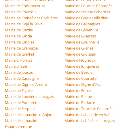
Mairie de Fontjoncouse
Mairie de Fournes Cabardès
Mairie de Fourtou
Mairie de Fraisse Cabardès
Mairie de Fraissé des Corbières
Mairie de Gaja et Villedieu
Mairie de Gaja la Selve
Mairie de Galinagues
Mairie de Gardie
Mairie de Generville
Mairie de Gincla
Mairie de Ginestas
Mairie de Ginoles
Mairie de Gourvieille
Mairie de Gramazie
Mairie de Granès
Mairie de Greffeil
Mairie de Gruissan
Mairie d'Homps
Mairie d'Hounoux
Mairie d'Issel
Mairie de Jonquières
Mairie de Joucou
Mairie de Bezole
Mairie de Cassaigne
Mairie de Courtète
Mairie de Digne d'Amont
Mairie de Digne d'Aval
Mairie de Fajolle
Mairie de Force
Mairie de Louvière Lauragais
Mairie de Palme
Mairie de Pomarède
Mairie de Redorte
Mairie de Serpent
Mairie de Tourette Cabardès
Mairie de Labastide d'Anjou
Mairie de Labastide en Val
Mairie de Labastide
Mairie de Labécède Lauragais
Esparbairenque