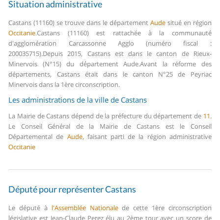
Situation administrative
Castans (11160) se trouve dans le département
Aude
situé en région
Occitanie
.
Castans (11160) est rattachée à la communauté
d'agglomération Carcassonne Agglo (numéro fiscal :
200035715).
Depuis 2015, Castans est dans le canton de Rieux-
Minervois (N°15) du département Aude.
Avant la réforme des
départements, Castans était dans le canton N°25 de Peyriac
Minervois dans la 1ère circonscription.
Les administrations de la ville de Castans
La Mairie de Castans dépend de la préfecture du département de
11
.
Le Conseil Général de la Mairie de Castans est le Conseil
Départemental de
Aude
, faisant parti de la région administrative
Occitanie
Député pour représenter Castans
Le député à
l'Assemblée Nationale
de cette 1ère circonscription
législative est Jean-Claude Perez élu au 2ème tour avec un score de