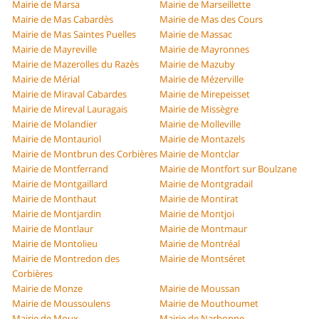
Mairie de Marsa
Mairie de Marseillette
Mairie de Mas Cabardès
Mairie de Mas des Cours
Mairie de Mas Saintes Puelles
Mairie de Massac
Mairie de Mayreville
Mairie de Mayronnes
Mairie de Mazerolles du Razès
Mairie de Mazuby
Mairie de Mérial
Mairie de Mézerville
Mairie de Miraval Cabardes
Mairie de Mirepeisset
Mairie de Mireval Lauragais
Mairie de Missègre
Mairie de Molandier
Mairie de Molleville
Mairie de Montauriol
Mairie de Montazels
Mairie de Montbrun des Corbières
Mairie de Montclar
Mairie de Montferrand
Mairie de Montfort sur Boulzane
Mairie de Montgaillard
Mairie de Montgradail
Mairie de Monthaut
Mairie de Montirat
Mairie de Montjardin
Mairie de Montjoi
Mairie de Montlaur
Mairie de Montmaur
Mairie de Montolieu
Mairie de Montréal
Mairie de Montredon des
Mairie de Montséret
Corbières
Mairie de Monze
Mairie de Moussan
Mairie de Moussoulens
Mairie de Mouthoumet
Mairie de Moux
Mairie de Narbonne