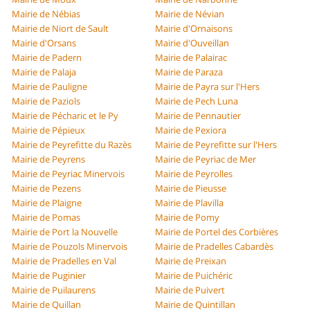
Mairie de Nébias
Mairie de Névian
Mairie de Niort de Sault
Mairie d'Ornaisons
Mairie d'Orsans
Mairie d'Ouveillan
Mairie de Padern
Mairie de Palairac
Mairie de Palaja
Mairie de Paraza
Mairie de Pauligne
Mairie de Payra sur l'Hers
Mairie de Paziols
Mairie de Pech Luna
Mairie de Pécharic et le Py
Mairie de Pennautier
Mairie de Pépieux
Mairie de Pexiora
Mairie de Peyrefitte du Razès
Mairie de Peyrefitte sur l'Hers
Mairie de Peyrens
Mairie de Peyriac de Mer
Mairie de Peyriac Minervois
Mairie de Peyrolles
Mairie de Pezens
Mairie de Pieusse
Mairie de Plaigne
Mairie de Plavilla
Mairie de Pomas
Mairie de Pomy
Mairie de Port la Nouvelle
Mairie de Portel des Corbières
Mairie de Pouzols Minervois
Mairie de Pradelles Cabardès
Mairie de Pradelles en Val
Mairie de Preixan
Mairie de Puginier
Mairie de Puichéric
Mairie de Puilaurens
Mairie de Puivert
Mairie de Quillan
Mairie de Quintillan