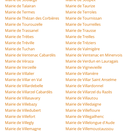
Mairie de Talairan
Mairie de Taurize
Mairie de Termes
Mairie de Terroles
Mairie de Thézan des Corbières
Mairie de Tournissan
Mairie de Tourouzelle
Mairie de Tourreilles
Mairie de Trassanel
Mairie de Trausse
Mairie de Trèbes
Mairie de Treilles
Mairie de Tréville
Mairie de Tréziers
Mairie de Tuchan
Mairie de Valmigère
Mairie de Ventenac Cabardès
Mairie de Ventenac en Minervois
Mairie de Véraza
Mairie de Verdun en Lauragais
Mairie de Verzeille
Mairie de Vignevieille
Mairie de Villalier
Mairie de Villanière
Mairie de Villar en Val
Mairie de Villar Saint Anselme
Mairie de Villardebelle
Mairie de Villardonnel
Mairie de Villarzel Cabardès
Mairie de Villarzel du Razès
Mairie de Villasavary
Mairie de Villautou
Mairie de Villebazy
Mairie de Villedaigne
Mairie de Villedubert
Mairie de Villefloure
Mairie de Villefort
Mairie de Villegailhenc
Mairie de Villegly
Mairie de Villelongue d'Aude
Mairie de Villemagne
Mairie de Villemoustaussou