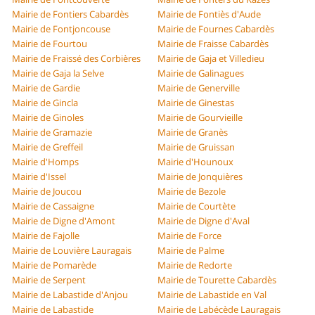
Mairie de Fontiers Cabardès
Mairie de Fontiès d'Aude
Mairie de Fontjoncouse
Mairie de Fournes Cabardès
Mairie de Fourtou
Mairie de Fraisse Cabardès
Mairie de Fraissé des Corbières
Mairie de Gaja et Villedieu
Mairie de Gaja la Selve
Mairie de Galinagues
Mairie de Gardie
Mairie de Generville
Mairie de Gincla
Mairie de Ginestas
Mairie de Ginoles
Mairie de Gourvieille
Mairie de Gramazie
Mairie de Granès
Mairie de Greffeil
Mairie de Gruissan
Mairie d'Homps
Mairie d'Hounoux
Mairie d'Issel
Mairie de Jonquières
Mairie de Joucou
Mairie de Bezole
Mairie de Cassaigne
Mairie de Courtète
Mairie de Digne d'Amont
Mairie de Digne d'Aval
Mairie de Fajolle
Mairie de Force
Mairie de Louvière Lauragais
Mairie de Palme
Mairie de Pomarède
Mairie de Redorte
Mairie de Serpent
Mairie de Tourette Cabardès
Mairie de Labastide d'Anjou
Mairie de Labastide en Val
Mairie de Labastide
Mairie de Labécède Lauragais