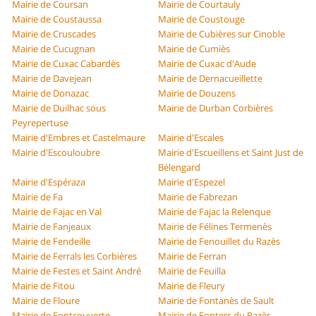
Mairie de Coursan
Mairie de Courtauly
Mairie de Coustaussa
Mairie de Coustouge
Mairie de Cruscades
Mairie de Cubières sur Cinoble
Mairie de Cucugnan
Mairie de Cumiès
Mairie de Cuxac Cabardès
Mairie de Cuxac d'Aude
Mairie de Davejean
Mairie de Dernacueillette
Mairie de Donazac
Mairie de Douzens
Mairie de Duilhac sous
Mairie de Durban Corbières
Peyrepertuse
Mairie d'Embres et Castelmaure
Mairie d'Escales
Mairie d'Escouloubre
Mairie d'Escueillens et Saint Just de
Bélengard
Mairie d'Espéraza
Mairie d'Espezel
Mairie de Fa
Mairie de Fabrezan
Mairie de Fajac en Val
Mairie de Fajac la Relenque
Mairie de Fanjeaux
Mairie de Félines Termenès
Mairie de Fendeille
Mairie de Fenouillet du Razès
Mairie de Ferrals les Corbières
Mairie de Ferran
Mairie de Festes et Saint André
Mairie de Feuilla
Mairie de Fitou
Mairie de Fleury
Mairie de Floure
Mairie de Fontanès de Sault
Mairie de Fontcouverte
Mairie de Fonters du Razès