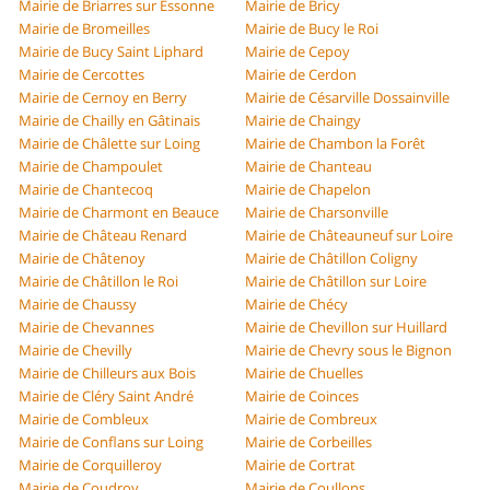
Mairie de Briarres sur Essonne
Mairie de Bricy
Mairie de Bromeilles
Mairie de Bucy le Roi
Mairie de Bucy Saint Liphard
Mairie de Cepoy
Mairie de Cercottes
Mairie de Cerdon
Mairie de Cernoy en Berry
Mairie de Césarville Dossainville
Mairie de Chailly en Gâtinais
Mairie de Chaingy
Mairie de Châlette sur Loing
Mairie de Chambon la Forêt
Mairie de Champoulet
Mairie de Chanteau
Mairie de Chantecoq
Mairie de Chapelon
Mairie de Charmont en Beauce
Mairie de Charsonville
Mairie de Château Renard
Mairie de Châteauneuf sur Loire
Mairie de Châtenoy
Mairie de Châtillon Coligny
Mairie de Châtillon le Roi
Mairie de Châtillon sur Loire
Mairie de Chaussy
Mairie de Chécy
Mairie de Chevannes
Mairie de Chevillon sur Huillard
Mairie de Chevilly
Mairie de Chevry sous le Bignon
Mairie de Chilleurs aux Bois
Mairie de Chuelles
Mairie de Cléry Saint André
Mairie de Coinces
Mairie de Combleux
Mairie de Combreux
Mairie de Conflans sur Loing
Mairie de Corbeilles
Mairie de Corquilleroy
Mairie de Cortrat
Mairie de Coudroy
Mairie de Coullons