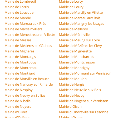
Mairie de Lombreuil
Mairie de Lorcy
Mairie de Lorris
Mairie de Loury
Mairie de Louzouer
Mairie de Marcilly en Villette
Mairie de Mardié
Mairie de Mareau aux Bois
Mairie de Mareau aux Prés
Mairie de Marigny les Usages
Mairie de Marsainvilliers
Mairie de Melleroy
Mairie de Ménestreau en Villette
Mairie de Mérinville
Mairie de Messas
Mairie de Meung sur Loire
Mairie de Mézières en Gâtinais
Mairie de Mézières lez Cléry
Mairie de Mignères
Mairie de Mignerette
Mairie de Montargis
Mairie de Montbarrois
Mairie de Montbouy
Mairie de Montcresson
Mairie de Montereau
Mairie de Montigny
Mairie de Montliard
Mairie de Mormant sur Vernisson
Mairie de Morville en Beauce
Mairie de Moulon
Mairie de Nancray sur Rimarde
Mairie de Nargis
Mairie de Nesploy
Mairie de Neuville aux Bois
Mairie de Neuvy en Sullias
Mairie de Nevoy
Mairie de Nibelle
Mairie de Nogent sur Vernisson
Mairie de Noyers
Mairie d'Oison
Mairie d'Olivet
Mairie d'Ondreville sur Essonne
Mairie d'Orléans
Mairie d'Ormes