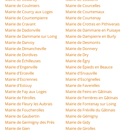
Mairie de Coulmiers
Mairie de Courcelles
Mairie de Courcy aux Loges
Mairie de Courtemaux
Mairie de Courtempierre
Mairie de Courtenay
Mairie de Cravant
Mairie de Crottes en Pithiverais
Mairie de Dadonville
Mairie de Dammarie en Puisaye
Mairie de Dammarie sur Loing
Mairie de Dampierre en Burly
Mairie de Darvoy
Mairie de Desmonts
Mairie de Dimancheville
Mairie de Donnery
Mairie de Dordives
Mairie de Dry
Mairie de Échilleuses
Mairie de Égry
Mairie d'Engenville
Mairie de Épieds en Beauce
Mairie d'Erceville
Mairie d'Ervauville
Mairie d'Escrennes
Mairie d'Escrignelles
Mairie d'Estouy
Mairie de Faverelles
Mairie de Fay aux Loges
Mairie de Feins en Gâtinais
Mairie de Férolles
Mairie de Ferrières en Gâtinais
Mairie de Fleury les Aubrais
Mairie de Fontenay sur Loing
Mairie de Foucherolles
Mairie de Fréville du Gâtinais
Mairie de Gaubertin
Mairie de Gémigny
Mairie de Germigny des Prés
Mairie de Gidy
Mairie de Gien
Mairie de Girolles