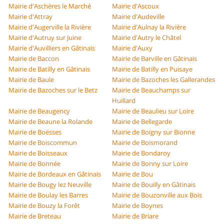
Mairie d'Aschères le Marché
Mairie d'Ascoux
Mairie d'Attray
Mairie d'Audeville
Mairie d'Augerville la Rivière
Mairie d'Aulnay la Rivière
Mairie d'Autruy sur Juine
Mairie d'Autry le Châtel
Mairie d'Auvilliers en Gâtinais
Mairie d'Auxy
Mairie de Baccon
Mairie de Barville en Gâtinais
Mairie de Batilly en Gâtinais
Mairie de Batilly en Puisaye
Mairie de Baule
Mairie de Bazoches les Gallerandes
Mairie de Bazoches sur le Betz
Mairie de Beauchamps sur
Huillard
Mairie de Beaugency
Mairie de Beaulieu sur Loire
Mairie de Beaune la Rolande
Mairie de Bellegarde
Mairie de Boësses
Mairie de Boigny sur Bionne
Mairie de Boiscommun
Mairie de Boismorand
Mairie de Boisseaux
Mairie de Bondaroy
Mairie de Bonnée
Mairie de Bonny sur Loire
Mairie de Bordeaux en Gâtinais
Mairie de Bou
Mairie de Bougy lez Neuville
Mairie de Bouilly en Gâtinais
Mairie de Boulay les Barres
Mairie de Bouzonville aux Bois
Mairie de Bouzy la Forêt
Mairie de Boynes
Mairie de Breteau
Mairie de Briare