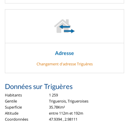
Adresse
Changement d'adresse Triguères
Données sur Triguères
Habitants
1 259
Gentile
Triguerois, Trigueroises
Superficie
35.78Km²
Altitude
entre 112m et 192m
Coordonnées
47.9394 , 2.98111