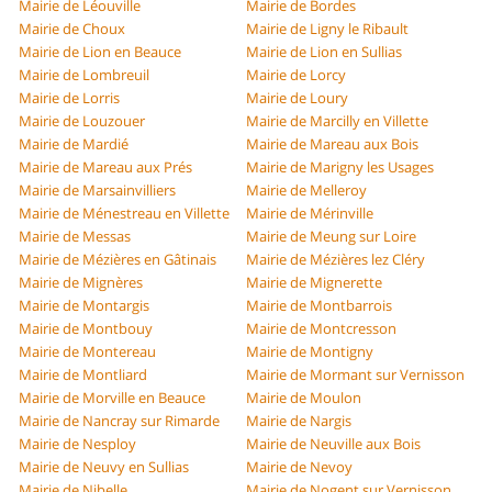
Mairie de Léouville
Mairie de Bordes
Mairie de Choux
Mairie de Ligny le Ribault
Mairie de Lion en Beauce
Mairie de Lion en Sullias
Mairie de Lombreuil
Mairie de Lorcy
Mairie de Lorris
Mairie de Loury
Mairie de Louzouer
Mairie de Marcilly en Villette
Mairie de Mardié
Mairie de Mareau aux Bois
Mairie de Mareau aux Prés
Mairie de Marigny les Usages
Mairie de Marsainvilliers
Mairie de Melleroy
Mairie de Ménestreau en Villette
Mairie de Mérinville
Mairie de Messas
Mairie de Meung sur Loire
Mairie de Mézières en Gâtinais
Mairie de Mézières lez Cléry
Mairie de Mignères
Mairie de Mignerette
Mairie de Montargis
Mairie de Montbarrois
Mairie de Montbouy
Mairie de Montcresson
Mairie de Montereau
Mairie de Montigny
Mairie de Montliard
Mairie de Mormant sur Vernisson
Mairie de Morville en Beauce
Mairie de Moulon
Mairie de Nancray sur Rimarde
Mairie de Nargis
Mairie de Nesploy
Mairie de Neuville aux Bois
Mairie de Neuvy en Sullias
Mairie de Nevoy
Mairie de Nibelle
Mairie de Nogent sur Vernisson