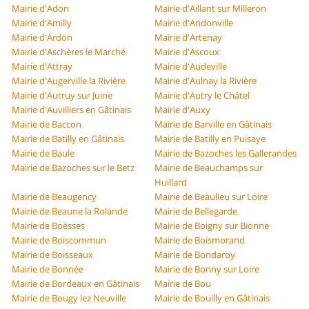
Mairie d'Adon
Mairie d'Aillant sur Milleron
Mairie d'Amilly
Mairie d'Andonville
Mairie d'Ardon
Mairie d'Artenay
Mairie d'Aschères le Marché
Mairie d'Ascoux
Mairie d'Attray
Mairie d'Audeville
Mairie d'Augerville la Rivière
Mairie d'Aulnay la Rivière
Mairie d'Autruy sur Juine
Mairie d'Autry le Châtel
Mairie d'Auvilliers en Gâtinais
Mairie d'Auxy
Mairie de Baccon
Mairie de Barville en Gâtinais
Mairie de Batilly en Gâtinais
Mairie de Batilly en Puisaye
Mairie de Baule
Mairie de Bazoches les Gallerandes
Mairie de Bazoches sur le Betz
Mairie de Beauchamps sur
Huillard
Mairie de Beaugency
Mairie de Beaulieu sur Loire
Mairie de Beaune la Rolande
Mairie de Bellegarde
Mairie de Boësses
Mairie de Boigny sur Bionne
Mairie de Boiscommun
Mairie de Boismorand
Mairie de Boisseaux
Mairie de Bondaroy
Mairie de Bonnée
Mairie de Bonny sur Loire
Mairie de Bordeaux en Gâtinais
Mairie de Bou
Mairie de Bougy lez Neuville
Mairie de Bouilly en Gâtinais