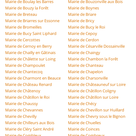
Mairie de Boulay les Barres
Mairie de Bouzonville aux Bois
Mairie de Bouzy la Forêt
Mairie de Boynes
Mairie de Breteau
Mairie de Briare
Mairie de Briarres sur Essonne
Mairie de Bricy
Mairie de Bromeilles
Mairie de Bucy le Roi
Mairie de Bucy Saint Liphard
Mairie de Cepoy
Mairie de Cercottes
Mairie de Cerdon
Mairie de Cernoy en Berry
Mairie de Césarville Dossainville
Mairie de Chailly en Gâtinais
Mairie de Chaingy
Mairie de Châlette sur Loing
Mairie de Chambon la Forêt
Mairie de Champoulet
Mairie de Chanteau
Mairie de Chantecoq
Mairie de Chapelon
Mairie de Charmont en Beauce
Mairie de Charsonville
Mairie de Château Renard
Mairie de Châteauneuf sur Loire
Mairie de Châtenoy
Mairie de Châtillon Coligny
Mairie de Châtillon le Roi
Mairie de Châtillon sur Loire
Mairie de Chaussy
Mairie de Chécy
Mairie de Chevannes
Mairie de Chevillon sur Huillard
Mairie de Chevilly
Mairie de Chevry sous le Bignon
Mairie de Chilleurs aux Bois
Mairie de Chuelles
Mairie de Cléry Saint André
Mairie de Coinces
Mairie de Combleux
Mairie de Combreux