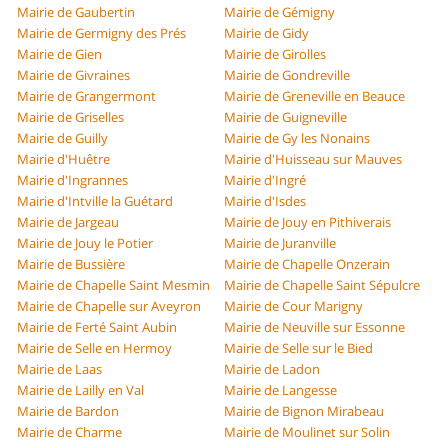
Mairie de Gaubertin
Mairie de Gémigny
Mairie de Germigny des Prés
Mairie de Gidy
Mairie de Gien
Mairie de Girolles
Mairie de Givraines
Mairie de Gondreville
Mairie de Grangermont
Mairie de Greneville en Beauce
Mairie de Griselles
Mairie de Guigneville
Mairie de Guilly
Mairie de Gy les Nonains
Mairie d'Huêtre
Mairie d'Huisseau sur Mauves
Mairie d'Ingrannes
Mairie d'Ingré
Mairie d'Intville la Guétard
Mairie d'Isdes
Mairie de Jargeau
Mairie de Jouy en Pithiverais
Mairie de Jouy le Potier
Mairie de Juranville
Mairie de Bussière
Mairie de Chapelle Onzerain
Mairie de Chapelle Saint Mesmin
Mairie de Chapelle Saint Sépulcre
Mairie de Chapelle sur Aveyron
Mairie de Cour Marigny
Mairie de Ferté Saint Aubin
Mairie de Neuville sur Essonne
Mairie de Selle en Hermoy
Mairie de Selle sur le Bied
Mairie de Laas
Mairie de Ladon
Mairie de Lailly en Val
Mairie de Langesse
Mairie de Bardon
Mairie de Bignon Mirabeau
Mairie de Charme
Mairie de Moulinet sur Solin