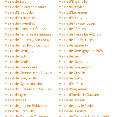
Mairie de Égry
Mairie d'Engenville
Mairie de Épieds en Beauce
Mairie d'Erceville
Mairie d'Ervauville
Mairie d'Escrennes
Mairie d'Escrignelles
Mairie d'Estouy
Mairie de Faverelles
Mairie de Fay aux Loges
Mairie de Feins en Gâtinais
Mairie de Férolles
Mairie de Ferrières en Gâtinais
Mairie de Fleury les Aubrais
Mairie de Fontenay sur Loing
Mairie de Foucherolles
Mairie de Fréville du Gâtinais
Mairie de Gaubertin
Mairie de Gémigny
Mairie de Germigny des Prés
Mairie de Gidy
Mairie de Gien
Mairie de Girolles
Mairie de Givraines
Mairie de Gondreville
Mairie de Grangermont
Mairie de Greneville en Beauce
Mairie de Griselles
Mairie de Guigneville
Mairie de Guilly
Mairie de Gy les Nonains
Mairie d'Huêtre
Mairie d'Huisseau sur Mauves
Mairie d'Ingrannes
Mairie d'Ingré
Mairie d'Intville la Guétard
Mairie d'Isdes
Mairie de Jargeau
Mairie de Jouy en Pithiverais
Mairie de Jouy le Potier
Mairie de Juranville
Mairie de Bussière
Mairie de Chapelle Onzerain
Mairie de Chapelle Saint Mesmin