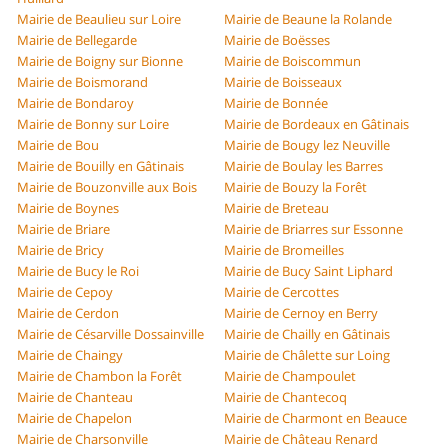
Mairie de Beaulieu sur Loire
Mairie de Beaune la Rolande
Mairie de Bellegarde
Mairie de Boësses
Mairie de Boigny sur Bionne
Mairie de Boiscommun
Mairie de Boismorand
Mairie de Boisseaux
Mairie de Bondaroy
Mairie de Bonnée
Mairie de Bonny sur Loire
Mairie de Bordeaux en Gâtinais
Mairie de Bou
Mairie de Bougy lez Neuville
Mairie de Bouilly en Gâtinais
Mairie de Boulay les Barres
Mairie de Bouzonville aux Bois
Mairie de Bouzy la Forêt
Mairie de Boynes
Mairie de Breteau
Mairie de Briare
Mairie de Briarres sur Essonne
Mairie de Bricy
Mairie de Bromeilles
Mairie de Bucy le Roi
Mairie de Bucy Saint Liphard
Mairie de Cepoy
Mairie de Cercottes
Mairie de Cerdon
Mairie de Cernoy en Berry
Mairie de Césarville Dossainville
Mairie de Chailly en Gâtinais
Mairie de Chaingy
Mairie de Châlette sur Loing
Mairie de Chambon la Forêt
Mairie de Champoulet
Mairie de Chanteau
Mairie de Chantecoq
Mairie de Chapelon
Mairie de Charmont en Beauce
Mairie de Charsonville
Mairie de Château Renard