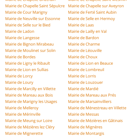
Mairie de Chapelle Saint Sépulcre
Mairie de Chapelle sur Aveyron
Mairie de Cour Marigny
Mairie de Ferté Saint Aubin
Mairie de Neuville sur Essonne
Mairie de Selle en Hermoy
Mairie de Selle sur le Bied
Mairie de Laas
Mairie de Ladon
Mairie de Lailly en Val
Mairie de Langesse
Mairie de Bardon
Mairie de Bignon Mirabeau
Mairie de Charme
Mairie de Moulinet sur Solin
Mairie de Léouville
Mairie de Bordes
Mairie de Choux
Mairie de Ligny le Ribault
Mairie de Lion en Beauce
Mairie de Lion en Sullias
Mairie de Lombreuil
Mairie de Lorcy
Mairie de Lorris
Mairie de Loury
Mairie de Louzouer
Mairie de Marcilly en Villette
Mairie de Mardié
Mairie de Mareau aux Bois
Mairie de Mareau aux Prés
Mairie de Marigny les Usages
Mairie de Marsainvilliers
Mairie de Melleroy
Mairie de Ménestreau en Villette
Mairie de Mérinville
Mairie de Messas
Mairie de Meung sur Loire
Mairie de Mézières en Gâtinais
Mairie de Mézières lez Cléry
Mairie de Mignères
Mairie de Mignerette
Mairie de Montargis