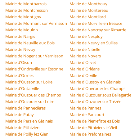
Mairie de Montbarrois
Mairie de Montbouy
Mairie de Montcresson
Mairie de Montereau
Mairie de Montigny
Mairie de Montliard
Mairie de Mormant sur Vernisson
Mairie de Morville en Beauce
Mairie de Moulon
Mairie de Nancray sur Rimarde
Mairie de Nargis
Mairie de Nesploy
Mairie de Neuville aux Bois
Mairie de Neuvy en Sullias
Mairie de Nevoy
Mairie de Nibelle
Mairie de Nogent sur Vernisson
Mairie de Noyers
Mairie d'Oison
Mairie d'Olivet
Mairie d'Ondreville sur Essonne
Mairie d'Orléans
Mairie d'Ormes
Mairie d'Orville
Mairie d'Ousson sur Loire
Mairie d'Oussoy en Gâtinais
Mairie d'Outarville
Mairie d'Ouvrouer les Champs
Mairie d'Ouzouer des Champs
Mairie d'Ouzouer sous Bellegarde
Mairie d'Ouzouer sur Loire
Mairie d'Ouzouer sur Trézée
Mairie de Pannecières
Mairie de Pannes
Mairie de Patay
Mairie de Paucourt
Mairie de Pers en Gâtinais
Mairie de Pierrefitte ès Bois
Mairie de Pithiviers
Mairie de Pithiviers le Vieil
Mairie de Poilly lez Gien
Mairie de Préfontaines