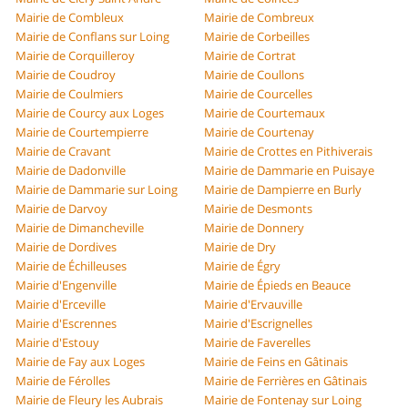
Mairie de Combleux
Mairie de Combreux
Mairie de Conflans sur Loing
Mairie de Corbeilles
Mairie de Corquilleroy
Mairie de Cortrat
Mairie de Coudroy
Mairie de Coullons
Mairie de Coulmiers
Mairie de Courcelles
Mairie de Courcy aux Loges
Mairie de Courtemaux
Mairie de Courtempierre
Mairie de Courtenay
Mairie de Cravant
Mairie de Crottes en Pithiverais
Mairie de Dadonville
Mairie de Dammarie en Puisaye
Mairie de Dammarie sur Loing
Mairie de Dampierre en Burly
Mairie de Darvoy
Mairie de Desmonts
Mairie de Dimancheville
Mairie de Donnery
Mairie de Dordives
Mairie de Dry
Mairie de Échilleuses
Mairie de Égry
Mairie d'Engenville
Mairie de Épieds en Beauce
Mairie d'Erceville
Mairie d'Ervauville
Mairie d'Escrennes
Mairie d'Escrignelles
Mairie d'Estouy
Mairie de Faverelles
Mairie de Fay aux Loges
Mairie de Feins en Gâtinais
Mairie de Férolles
Mairie de Ferrières en Gâtinais
Mairie de Fleury les Aubrais
Mairie de Fontenay sur Loing