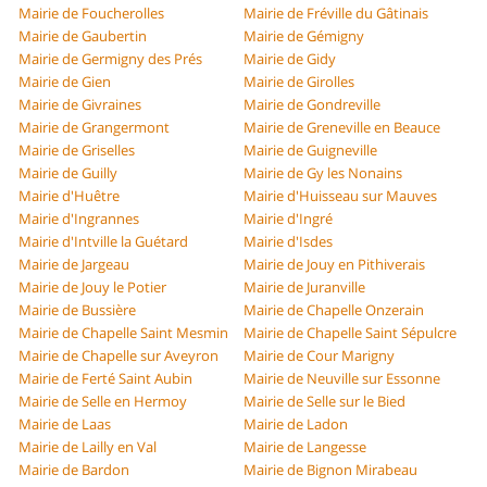
Mairie de Foucherolles
Mairie de Fréville du Gâtinais
Mairie de Gaubertin
Mairie de Gémigny
Mairie de Germigny des Prés
Mairie de Gidy
Mairie de Gien
Mairie de Girolles
Mairie de Givraines
Mairie de Gondreville
Mairie de Grangermont
Mairie de Greneville en Beauce
Mairie de Griselles
Mairie de Guigneville
Mairie de Guilly
Mairie de Gy les Nonains
Mairie d'Huêtre
Mairie d'Huisseau sur Mauves
Mairie d'Ingrannes
Mairie d'Ingré
Mairie d'Intville la Guétard
Mairie d'Isdes
Mairie de Jargeau
Mairie de Jouy en Pithiverais
Mairie de Jouy le Potier
Mairie de Juranville
Mairie de Bussière
Mairie de Chapelle Onzerain
Mairie de Chapelle Saint Mesmin
Mairie de Chapelle Saint Sépulcre
Mairie de Chapelle sur Aveyron
Mairie de Cour Marigny
Mairie de Ferté Saint Aubin
Mairie de Neuville sur Essonne
Mairie de Selle en Hermoy
Mairie de Selle sur le Bied
Mairie de Laas
Mairie de Ladon
Mairie de Lailly en Val
Mairie de Langesse
Mairie de Bardon
Mairie de Bignon Mirabeau