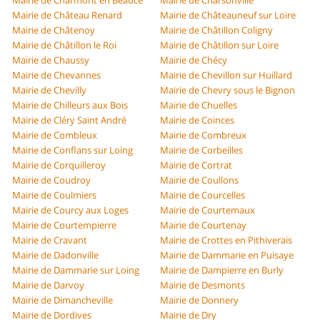
Mairie de Charmont en Beauce
Mairie de Charsonville
Mairie de Château Renard
Mairie de Châteauneuf sur Loire
Mairie de Châtenoy
Mairie de Châtillon Coligny
Mairie de Châtillon le Roi
Mairie de Châtillon sur Loire
Mairie de Chaussy
Mairie de Chécy
Mairie de Chevannes
Mairie de Chevillon sur Huillard
Mairie de Chevilly
Mairie de Chevry sous le Bignon
Mairie de Chilleurs aux Bois
Mairie de Chuelles
Mairie de Cléry Saint André
Mairie de Coinces
Mairie de Combleux
Mairie de Combreux
Mairie de Conflans sur Loing
Mairie de Corbeilles
Mairie de Corquilleroy
Mairie de Cortrat
Mairie de Coudroy
Mairie de Coullons
Mairie de Coulmiers
Mairie de Courcelles
Mairie de Courcy aux Loges
Mairie de Courtemaux
Mairie de Courtempierre
Mairie de Courtenay
Mairie de Cravant
Mairie de Crottes en Pithiverais
Mairie de Dadonville
Mairie de Dammarie en Puisaye
Mairie de Dammarie sur Loing
Mairie de Dampierre en Burly
Mairie de Darvoy
Mairie de Desmonts
Mairie de Dimancheville
Mairie de Donnery
Mairie de Dordives
Mairie de Dry