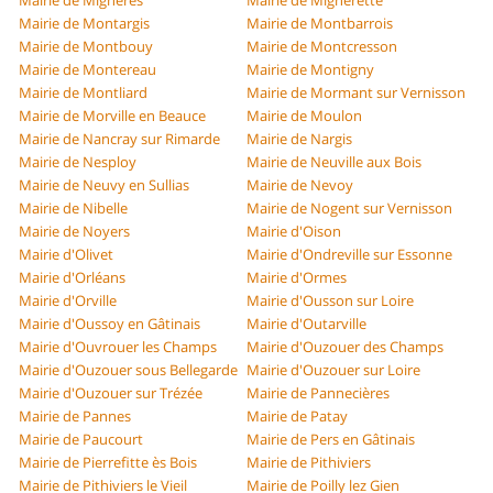
Mairie de Mignères
Mairie de Mignerette
Mairie de Montargis
Mairie de Montbarrois
Mairie de Montbouy
Mairie de Montcresson
Mairie de Montereau
Mairie de Montigny
Mairie de Montliard
Mairie de Mormant sur Vernisson
Mairie de Morville en Beauce
Mairie de Moulon
Mairie de Nancray sur Rimarde
Mairie de Nargis
Mairie de Nesploy
Mairie de Neuville aux Bois
Mairie de Neuvy en Sullias
Mairie de Nevoy
Mairie de Nibelle
Mairie de Nogent sur Vernisson
Mairie de Noyers
Mairie d'Oison
Mairie d'Olivet
Mairie d'Ondreville sur Essonne
Mairie d'Orléans
Mairie d'Ormes
Mairie d'Orville
Mairie d'Ousson sur Loire
Mairie d'Oussoy en Gâtinais
Mairie d'Outarville
Mairie d'Ouvrouer les Champs
Mairie d'Ouzouer des Champs
Mairie d'Ouzouer sous Bellegarde
Mairie d'Ouzouer sur Loire
Mairie d'Ouzouer sur Trézée
Mairie de Pannecières
Mairie de Pannes
Mairie de Patay
Mairie de Paucourt
Mairie de Pers en Gâtinais
Mairie de Pierrefitte ès Bois
Mairie de Pithiviers
Mairie de Pithiviers le Vieil
Mairie de Poilly lez Gien