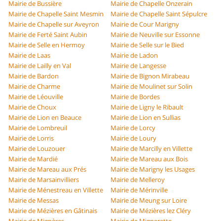
Mairie de Bussière
Mairie de Chapelle Onzerain
Mairie de Chapelle Saint Mesmin
Mairie de Chapelle Saint Sépulcre
Mairie de Chapelle sur Aveyron
Mairie de Cour Marigny
Mairie de Ferté Saint Aubin
Mairie de Neuville sur Essonne
Mairie de Selle en Hermoy
Mairie de Selle sur le Bied
Mairie de Laas
Mairie de Ladon
Mairie de Lailly en Val
Mairie de Langesse
Mairie de Bardon
Mairie de Bignon Mirabeau
Mairie de Charme
Mairie de Moulinet sur Solin
Mairie de Léouville
Mairie de Bordes
Mairie de Choux
Mairie de Ligny le Ribault
Mairie de Lion en Beauce
Mairie de Lion en Sullias
Mairie de Lombreuil
Mairie de Lorcy
Mairie de Lorris
Mairie de Loury
Mairie de Louzouer
Mairie de Marcilly en Villette
Mairie de Mardié
Mairie de Mareau aux Bois
Mairie de Mareau aux Prés
Mairie de Marigny les Usages
Mairie de Marsainvilliers
Mairie de Melleroy
Mairie de Ménestreau en Villette
Mairie de Mérinville
Mairie de Messas
Mairie de Meung sur Loire
Mairie de Mézières en Gâtinais
Mairie de Mézières lez Cléry