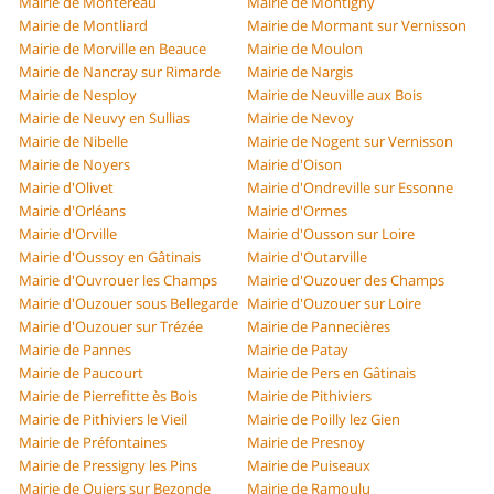
Mairie de Montereau
Mairie de Montigny
Mairie de Montliard
Mairie de Mormant sur Vernisson
Mairie de Morville en Beauce
Mairie de Moulon
Mairie de Nancray sur Rimarde
Mairie de Nargis
Mairie de Nesploy
Mairie de Neuville aux Bois
Mairie de Neuvy en Sullias
Mairie de Nevoy
Mairie de Nibelle
Mairie de Nogent sur Vernisson
Mairie de Noyers
Mairie d'Oison
Mairie d'Olivet
Mairie d'Ondreville sur Essonne
Mairie d'Orléans
Mairie d'Ormes
Mairie d'Orville
Mairie d'Ousson sur Loire
Mairie d'Oussoy en Gâtinais
Mairie d'Outarville
Mairie d'Ouvrouer les Champs
Mairie d'Ouzouer des Champs
Mairie d'Ouzouer sous Bellegarde
Mairie d'Ouzouer sur Loire
Mairie d'Ouzouer sur Trézée
Mairie de Pannecières
Mairie de Pannes
Mairie de Patay
Mairie de Paucourt
Mairie de Pers en Gâtinais
Mairie de Pierrefitte ès Bois
Mairie de Pithiviers
Mairie de Pithiviers le Vieil
Mairie de Poilly lez Gien
Mairie de Préfontaines
Mairie de Presnoy
Mairie de Pressigny les Pins
Mairie de Puiseaux
Mairie de Quiers sur Bezonde
Mairie de Ramoulu