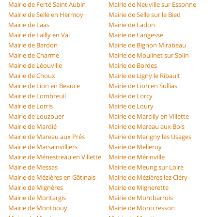
Mairie de Ferté Saint Aubin
Mairie de Neuville sur Essonne
Mairie de Selle en Hermoy
Mairie de Selle sur le Bied
Mairie de Laas
Mairie de Ladon
Mairie de Lailly en Val
Mairie de Langesse
Mairie de Bardon
Mairie de Bignon Mirabeau
Mairie de Charme
Mairie de Moulinet sur Solin
Mairie de Léouville
Mairie de Bordes
Mairie de Choux
Mairie de Ligny le Ribault
Mairie de Lion en Beauce
Mairie de Lion en Sullias
Mairie de Lombreuil
Mairie de Lorcy
Mairie de Lorris
Mairie de Loury
Mairie de Louzouer
Mairie de Marcilly en Villette
Mairie de Mardié
Mairie de Mareau aux Bois
Mairie de Mareau aux Prés
Mairie de Marigny les Usages
Mairie de Marsainvilliers
Mairie de Melleroy
Mairie de Ménestreau en Villette
Mairie de Mérinville
Mairie de Messas
Mairie de Meung sur Loire
Mairie de Mézières en Gâtinais
Mairie de Mézières lez Cléry
Mairie de Mignères
Mairie de Mignerette
Mairie de Montargis
Mairie de Montbarrois
Mairie de Montbouy
Mairie de Montcresson