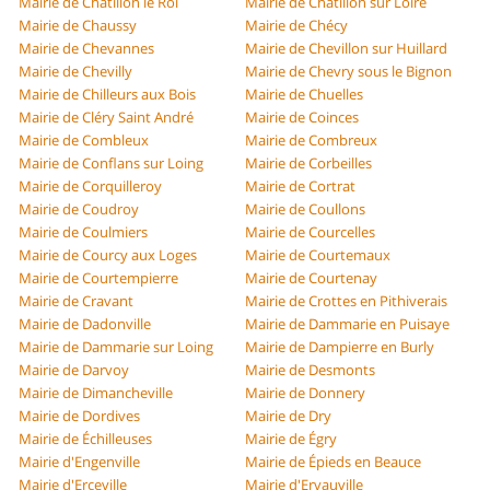
Mairie de Châtillon le Roi
Mairie de Châtillon sur Loire
Mairie de Chaussy
Mairie de Chécy
Mairie de Chevannes
Mairie de Chevillon sur Huillard
Mairie de Chevilly
Mairie de Chevry sous le Bignon
Mairie de Chilleurs aux Bois
Mairie de Chuelles
Mairie de Cléry Saint André
Mairie de Coinces
Mairie de Combleux
Mairie de Combreux
Mairie de Conflans sur Loing
Mairie de Corbeilles
Mairie de Corquilleroy
Mairie de Cortrat
Mairie de Coudroy
Mairie de Coullons
Mairie de Coulmiers
Mairie de Courcelles
Mairie de Courcy aux Loges
Mairie de Courtemaux
Mairie de Courtempierre
Mairie de Courtenay
Mairie de Cravant
Mairie de Crottes en Pithiverais
Mairie de Dadonville
Mairie de Dammarie en Puisaye
Mairie de Dammarie sur Loing
Mairie de Dampierre en Burly
Mairie de Darvoy
Mairie de Desmonts
Mairie de Dimancheville
Mairie de Donnery
Mairie de Dordives
Mairie de Dry
Mairie de Échilleuses
Mairie de Égry
Mairie d'Engenville
Mairie de Épieds en Beauce
Mairie d'Erceville
Mairie d'Ervauville