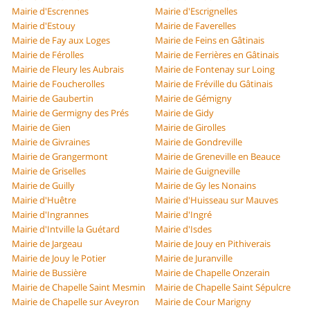
Mairie d'Escrennes
Mairie d'Escrignelles
Mairie d'Estouy
Mairie de Faverelles
Mairie de Fay aux Loges
Mairie de Feins en Gâtinais
Mairie de Férolles
Mairie de Ferrières en Gâtinais
Mairie de Fleury les Aubrais
Mairie de Fontenay sur Loing
Mairie de Foucherolles
Mairie de Fréville du Gâtinais
Mairie de Gaubertin
Mairie de Gémigny
Mairie de Germigny des Prés
Mairie de Gidy
Mairie de Gien
Mairie de Girolles
Mairie de Givraines
Mairie de Gondreville
Mairie de Grangermont
Mairie de Greneville en Beauce
Mairie de Griselles
Mairie de Guigneville
Mairie de Guilly
Mairie de Gy les Nonains
Mairie d'Huêtre
Mairie d'Huisseau sur Mauves
Mairie d'Ingrannes
Mairie d'Ingré
Mairie d'Intville la Guétard
Mairie d'Isdes
Mairie de Jargeau
Mairie de Jouy en Pithiverais
Mairie de Jouy le Potier
Mairie de Juranville
Mairie de Bussière
Mairie de Chapelle Onzerain
Mairie de Chapelle Saint Mesmin
Mairie de Chapelle Saint Sépulcre
Mairie de Chapelle sur Aveyron
Mairie de Cour Marigny