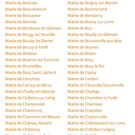
Mairie de Boësses
Mairie de Boigny sur Bionne
Mairie de Boiscommun
Mairie de Boismorand
Mairie de Boisseaux
Mairie de Bondaroy
Mairie de Bonnée
Mairie de Bonny sur Loire
Mairie de Bordeaux en Gâtinais
Mairie de Bou
Mairie de Bougy lez Neuville
Mairie de Bouilly en Gâtinais
Mairie de Boulay les Barres
Mairie de Bouzonville aux Bois
Mairie de Bouzy la Forêt
Mairie de Boynes
Mairie de Breteau
Mairie de Briare
Mairie de Briarres sur Essonne
Mairie de Bricy
Mairie de Bromeilles
Mairie de Bucy le Roi
Mairie de Bucy Saint Liphard
Mairie de Cepoy
Mairie de Cercottes
Mairie de Cerdon
Mairie de Cernoy en Berry
Mairie de Césarville Dossainville
Mairie de Chailly en Gâtinais
Mairie de Chaingy
Mairie de Châlette sur Loing
Mairie de Chambon la Forêt
Mairie de Champoulet
Mairie de Chanteau
Mairie de Chantecoq
Mairie de Chapelon
Mairie de Charmont en Beauce
Mairie de Charsonville
Mairie de Château Renard
Mairie de Châteauneuf sur Loire
Mairie de Châtenoy
Mairie de Châtillon Coligny