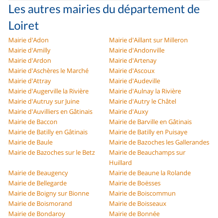
Les autres mairies du département de
Loiret
Mairie d'Adon
Mairie d'Aillant sur Milleron
Mairie d'Amilly
Mairie d'Andonville
Mairie d'Ardon
Mairie d'Artenay
Mairie d'Aschères le Marché
Mairie d'Ascoux
Mairie d'Attray
Mairie d'Audeville
Mairie d'Augerville la Rivière
Mairie d'Aulnay la Rivière
Mairie d'Autruy sur Juine
Mairie d'Autry le Châtel
Mairie d'Auvilliers en Gâtinais
Mairie d'Auxy
Mairie de Baccon
Mairie de Barville en Gâtinais
Mairie de Batilly en Gâtinais
Mairie de Batilly en Puisaye
Mairie de Baule
Mairie de Bazoches les Gallerandes
Mairie de Bazoches sur le Betz
Mairie de Beauchamps sur
Huillard
Mairie de Beaugency
Mairie de Beaune la Rolande
Mairie de Bellegarde
Mairie de Boësses
Mairie de Boigny sur Bionne
Mairie de Boiscommun
Mairie de Boismorand
Mairie de Boisseaux
Mairie de Bondaroy
Mairie de Bonnée