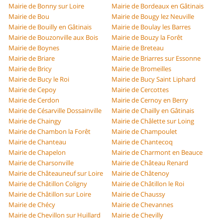
Mairie de Bonny sur Loire
Mairie de Bordeaux en Gâtinais
Mairie de Bou
Mairie de Bougy lez Neuville
Mairie de Bouilly en Gâtinais
Mairie de Boulay les Barres
Mairie de Bouzonville aux Bois
Mairie de Bouzy la Forêt
Mairie de Boynes
Mairie de Breteau
Mairie de Briare
Mairie de Briarres sur Essonne
Mairie de Bricy
Mairie de Bromeilles
Mairie de Bucy le Roi
Mairie de Bucy Saint Liphard
Mairie de Cepoy
Mairie de Cercottes
Mairie de Cerdon
Mairie de Cernoy en Berry
Mairie de Césarville Dossainville
Mairie de Chailly en Gâtinais
Mairie de Chaingy
Mairie de Châlette sur Loing
Mairie de Chambon la Forêt
Mairie de Champoulet
Mairie de Chanteau
Mairie de Chantecoq
Mairie de Chapelon
Mairie de Charmont en Beauce
Mairie de Charsonville
Mairie de Château Renard
Mairie de Châteauneuf sur Loire
Mairie de Châtenoy
Mairie de Châtillon Coligny
Mairie de Châtillon le Roi
Mairie de Châtillon sur Loire
Mairie de Chaussy
Mairie de Chécy
Mairie de Chevannes
Mairie de Chevillon sur Huillard
Mairie de Chevilly