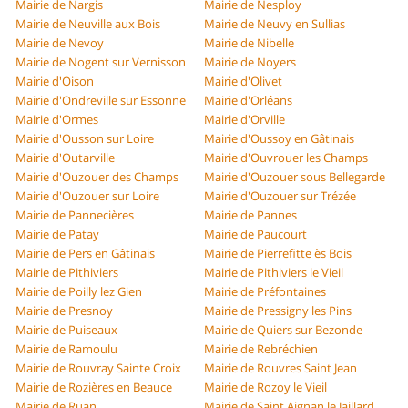
Mairie de Nargis
Mairie de Nesploy
Mairie de Neuville aux Bois
Mairie de Neuvy en Sullias
Mairie de Nevoy
Mairie de Nibelle
Mairie de Nogent sur Vernisson
Mairie de Noyers
Mairie d'Oison
Mairie d'Olivet
Mairie d'Ondreville sur Essonne
Mairie d'Orléans
Mairie d'Ormes
Mairie d'Orville
Mairie d'Ousson sur Loire
Mairie d'Oussoy en Gâtinais
Mairie d'Outarville
Mairie d'Ouvrouer les Champs
Mairie d'Ouzouer des Champs
Mairie d'Ouzouer sous Bellegarde
Mairie d'Ouzouer sur Loire
Mairie d'Ouzouer sur Trézée
Mairie de Pannecières
Mairie de Pannes
Mairie de Patay
Mairie de Paucourt
Mairie de Pers en Gâtinais
Mairie de Pierrefitte ès Bois
Mairie de Pithiviers
Mairie de Pithiviers le Vieil
Mairie de Poilly lez Gien
Mairie de Préfontaines
Mairie de Presnoy
Mairie de Pressigny les Pins
Mairie de Puiseaux
Mairie de Quiers sur Bezonde
Mairie de Ramoulu
Mairie de Rebréchien
Mairie de Rouvray Sainte Croix
Mairie de Rouvres Saint Jean
Mairie de Rozières en Beauce
Mairie de Rozoy le Vieil
Mairie de Ruan
Mairie de Saint Aignan le Jaillard