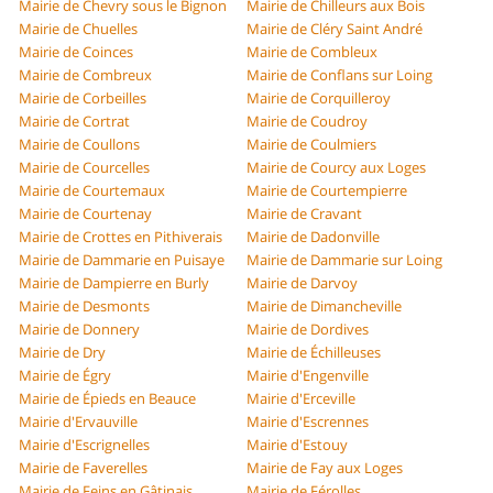
Mairie de Chevry sous le Bignon
Mairie de Chilleurs aux Bois
Mairie de Chuelles
Mairie de Cléry Saint André
Mairie de Coinces
Mairie de Combleux
Mairie de Combreux
Mairie de Conflans sur Loing
Mairie de Corbeilles
Mairie de Corquilleroy
Mairie de Cortrat
Mairie de Coudroy
Mairie de Coullons
Mairie de Coulmiers
Mairie de Courcelles
Mairie de Courcy aux Loges
Mairie de Courtemaux
Mairie de Courtempierre
Mairie de Courtenay
Mairie de Cravant
Mairie de Crottes en Pithiverais
Mairie de Dadonville
Mairie de Dammarie en Puisaye
Mairie de Dammarie sur Loing
Mairie de Dampierre en Burly
Mairie de Darvoy
Mairie de Desmonts
Mairie de Dimancheville
Mairie de Donnery
Mairie de Dordives
Mairie de Dry
Mairie de Échilleuses
Mairie de Égry
Mairie d'Engenville
Mairie de Épieds en Beauce
Mairie d'Erceville
Mairie d'Ervauville
Mairie d'Escrennes
Mairie d'Escrignelles
Mairie d'Estouy
Mairie de Faverelles
Mairie de Fay aux Loges
Mairie de Feins en Gâtinais
Mairie de Férolles