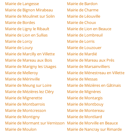
Mairie de Langesse
Mairie de Bardon
Mairie de Bignon Mirabeau
Mairie de Charme
Mairie de Moulinet sur Solin
Mairie de Léouville
Mairie de Bordes
Mairie de Choux
Mairie de Ligny le Ribault
Mairie de Lion en Beauce
Mairie de Lion en Sullias
Mairie de Lombreuil
Mairie de Lorcy
Mairie de Lorris
Mairie de Loury
Mairie de Louzouer
Mairie de Marcilly en Villette
Mairie de Mardié
Mairie de Mareau aux Bois
Mairie de Mareau aux Prés
Mairie de Marigny les Usages
Mairie de Marsainvilliers
Mairie de Melleroy
Mairie de Ménestreau en Villette
Mairie de Mérinville
Mairie de Messas
Mairie de Meung sur Loire
Mairie de Mézières en Gâtinais
Mairie de Mézières lez Cléry
Mairie de Mignères
Mairie de Mignerette
Mairie de Montargis
Mairie de Montbarrois
Mairie de Montbouy
Mairie de Montcresson
Mairie de Montereau
Mairie de Montigny
Mairie de Montliard
Mairie de Mormant sur Vernisson
Mairie de Morville en Beauce
Mairie de Moulon
Mairie de Nancray sur Rimarde