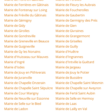
Mairie de Ferrières en Gâtinais
Mairie de Fleury les Aubrais
Mairie de Fontenay sur Loing
Mairie de Foucherolles
Mairie de Fréville du Gâtinais
Mairie de Gaubertin
Mairie de Gémigny
Mairie de Germigny des Prés
Mairie de Gidy
Mairie de Gien
Mairie de Girolles
Mairie de Givraines
Mairie de Gondreville
Mairie de Grangermont
Mairie de Greneville en Beauce
Mairie de Griselles
Mairie de Guigneville
Mairie de Guilly
Mairie de Gy les Nonains
Mairie d'Huêtre
Mairie d'Huisseau sur Mauves
Mairie d'Ingrannes
Mairie d'Ingré
Mairie d'Intville la Guétard
Mairie d'Isdes
Mairie de Jargeau
Mairie de Jouy en Pithiverais
Mairie de Jouy le Potier
Mairie de Juranville
Mairie de Bussière
Mairie de Chapelle Onzerain
Mairie de Chapelle Saint Mesmin
Mairie de Chapelle Saint Sépulcre
Mairie de Chapelle sur Aveyron
Mairie de Cour Marigny
Mairie de Ferté Saint Aubin
Mairie de Neuville sur Essonne
Mairie de Selle en Hermoy
Mairie de Selle sur le Bied
Mairie de Laas
Mairie de Ladon
Mairie de Lailly en Val