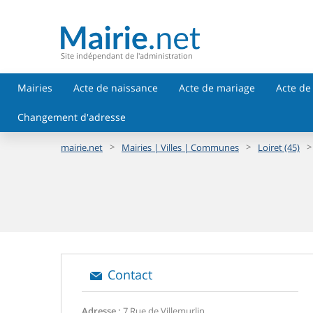
Site indépendant de l'administration
Mairies
Acte de naissance
Acte de mariage
Acte de
Changement d'adresse
>
>
>
mairie.net
Mairies | Villes | Communes
Loiret (45)
Contact
Adresse :
7 Rue de Villemurlin