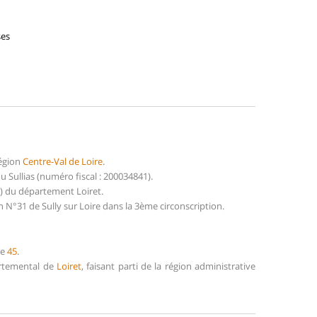
ses
région
Centre-Val de Loire
.
Sullias (numéro fiscal : 200034841).
1) du département Loiret.
 N°31 de Sully sur Loire dans la 3ème circonscription.
de
45
.
partemental de
Loiret
, faisant parti de la région administrative