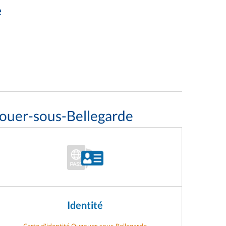
e
zouer-sous-Bellegarde
Identité
Carte d'identité Ouzouer-sous-Bellegarde