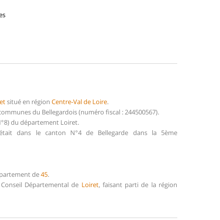
es
et
situé en région
Centre-Val de Loire
.
communes du Bellegardois (numéro fiscal : 244500567).
N°8) du département Loiret.
 était dans le canton N°4 de Bellegarde dans la 5ème
département de
45
.
e Conseil Départemental de
Loiret
, faisant parti de la région