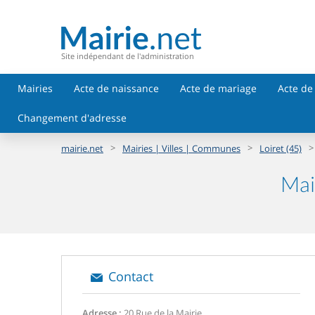
Site indépendant de l'administration
Mairies
Acte de naissance
Acte de mariage
Acte de
Changement d'adresse
>
>
>
mairie.net
Mairies | Villes | Communes
Loiret (45)
Mai
Contact
Adresse :
20 Rue de la Mairie