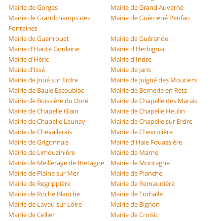
Mairie de Gorges
Mairie de Grand Auverné
Mairie de Grandchamps des
Mairie de Guémené Penfao
Fontaines
Mairie de Guenrouet
Mairie de Guérande
Mairie d'Haute Goulaine
Mairie d'Herbignac
Mairie d'Héric
Mairie d'Indre
Mairie d'Issé
Mairie de Jans
Mairie de Joué sur Erdre
Mairie de Juigné des Moutiers
Mairie de Baule Escoublac
Mairie de Bernerie en Retz
Mairie de Boissière du Doré
Mairie de Chapelle des Marais
Mairie de Chapelle Glain
Mairie de Chapelle Heulin
Mairie de Chapelle Launay
Mairie de Chapelle sur Erdre
Mairie de Chevallerais
Mairie de Chevrolière
Mairie de Grigonnais
Mairie d'Haie Fouassière
Mairie de Limouzinière
Mairie de Marne
Mairie de Meilleraye de Bretagne
Mairie de Montagne
Mairie de Plaine sur Mer
Mairie de Planche
Mairie de Regrippière
Mairie de Remaudière
Mairie de Roche Blanche
Mairie de Turballe
Mairie de Lavau sur Loire
Mairie de Bignon
Mairie de Cellier
Mairie de Croisic