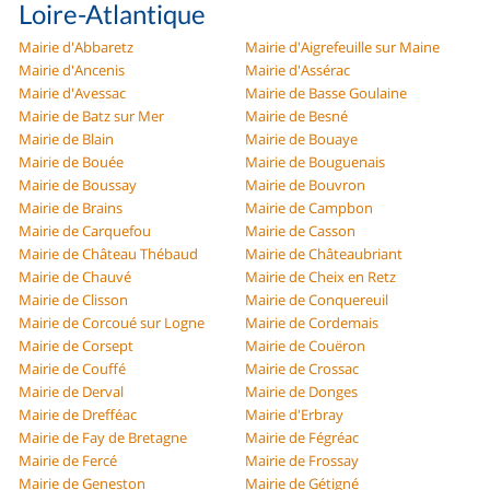
Loire-Atlantique
Mairie d'Abbaretz
Mairie d'Aigrefeuille sur Maine
Mairie d'Ancenis
Mairie d'Assérac
Mairie d'Avessac
Mairie de Basse Goulaine
Mairie de Batz sur Mer
Mairie de Besné
Mairie de Blain
Mairie de Bouaye
Mairie de Bouée
Mairie de Bouguenais
Mairie de Boussay
Mairie de Bouvron
Mairie de Brains
Mairie de Campbon
Mairie de Carquefou
Mairie de Casson
Mairie de Château Thébaud
Mairie de Châteaubriant
Mairie de Chauvé
Mairie de Cheix en Retz
Mairie de Clisson
Mairie de Conquereuil
Mairie de Corcoué sur Logne
Mairie de Cordemais
Mairie de Corsept
Mairie de Couëron
Mairie de Couffé
Mairie de Crossac
Mairie de Derval
Mairie de Donges
Mairie de Drefféac
Mairie d'Erbray
Mairie de Fay de Bretagne
Mairie de Fégréac
Mairie de Fercé
Mairie de Frossay
Mairie de Geneston
Mairie de Gétigné