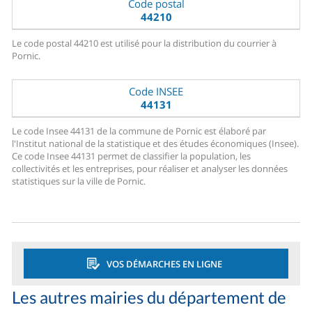
Code postal
44210
Le code postal 44210 est utilisé pour la distribution du courrier à
Pornic.
Code INSEE
44131
Le code Insee 44131 de la commune de Pornic est élaboré par
l'Institut national de la statistique et des études économiques (Insee).
Ce code Insee 44131 permet de classifier la population, les
collectivités et les entreprises, pour réaliser et analyser les données
statistiques sur la ville de Pornic.
VOS DÉMARCHES EN LIGNE
Les autres mairies du département de