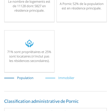
Le nombre de logements est
A Pornic 52% de la population
de 11128 dont 5827 en
est en résidence principale.
résidence principale.
71% sont propriétaires et 25%
sont locataires (n'inclut pas
les résidences secondaires).
Population
Immobilier
Classification administrative de Pornic