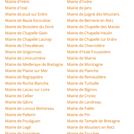
Mairie d'Héric
Mairie d'Indre
Mairie d'Issé
Mairie de Jans
Mairie de Joué sur Erdre
Mairie de Juigné des Moutiers
Mairie de Baule Escoublac
Mairie de Bernerie en Retz
Mairie de Boissière du Doré
Mairie de Chapelle des Marais
Mairie de Chapelle Glain
Mairie de Chapelle Heulin
Mairie de Chapelle Launay
Mairie de Chapelle sur Erdre
Mairie de Chevallerais
Mairie de Chevrolière
Mairie de Grigonnais
Mairie d'Haie Fouassière
Mairie de Limouzinière
Mairie de Marne
Mairie de Meilleraye de Bretagne
Mairie de Montagne
Mairie de Plaine sur Mer
Mairie de Planche
Mairie de Regrippière
Mairie de Remaudière
Mairie de Roche Blanche
Mairie de Turballe
Mairie de Lavau sur Loire
Mairie de Bignon
Mairie de Cellier
Mairie de Croisic
Mairie de Gâvre
Mairie de Landreau
Mairie de Loroux Bottereau
Mairie de Pallet
Mairie de Pellerin
Mairie de Pin
Mairie de Pouliguen
Mairie de Temple de Bretagne
Mairie de Legé
Mairie de Moutiers en Retz
Mairie de Sorinières
Mairie de Touches