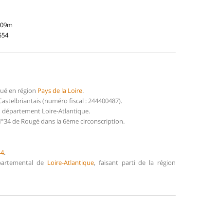
109m
554
tué en région
Pays de la Loire
.
telbriantais (numéro fiscal : 244400487).
u département Loire-Atlantique.
°34 de Rougé dans la 6ème circonscription.
44
.
épartemental de
Loire-Atlantique
, faisant parti de la région