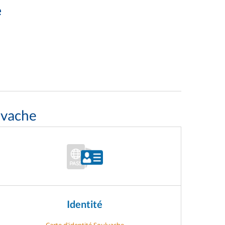
e
lvache
Identité
Carte d'identité Soulvache