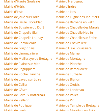
Mairie d'Haute Goulaine
Mairie d'Herbignac
Mairie d'Héric
Mairie d'Indre
Mairie d'Issé
Mairie de Jans
Mairie de Joué sur Erdre
Mairie de Juigné des Moutiers
Mairie de Baule Escoublac
Mairie de Bernerie en Retz
Mairie de Boissière du Doré
Mairie de Chapelle des Marais
Mairie de Chapelle Glain
Mairie de Chapelle Heulin
Mairie de Chapelle Launay
Mairie de Chapelle sur Erdre
Mairie de Chevallerais
Mairie de Chevrolière
Mairie de Grigonnais
Mairie d'Haie Fouassière
Mairie de Limouzinière
Mairie de Marne
Mairie de Meilleraye de Bretagne
Mairie de Montagne
Mairie de Plaine sur Mer
Mairie de Planche
Mairie de Regrippière
Mairie de Remaudière
Mairie de Roche Blanche
Mairie de Turballe
Mairie de Lavau sur Loire
Mairie de Bignon
Mairie de Cellier
Mairie de Croisic
Mairie de Gâvre
Mairie de Landreau
Mairie de Loroux Bottereau
Mairie de Pallet
Mairie de Pellerin
Mairie de Pin
Mairie de Pouliguen
Mairie de Temple de Bretagne
Mairie de Legé
Mairie de Moutiers en Retz