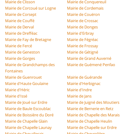
Mairie de Clisson
Mairie de Conquereuil
Mairie de Corcoué sur Logne
Mairie de Cordemais
Mairie de Corsept
Mairie de Couëron
Mairie de Couffé
Mairie de Crossac
Mairie de Derval
Mairie de Donges
Mairie de Drefféac
Mairie d'Erbray
Mairie de Fay de Bretagne
Mairie de Fégréac
Mairie de Fercé
Mairie de Frossay
Mairie de Geneston
Mairie de Gétigné
Mairie de Gorges
Mairie de Grand Auverné
Mairie de Grandchamps des
Mairie de Guémené Penfao
Fontaines
Mairie de Guenrouet
Mairie de Guérande
Mairie d'Haute Goulaine
Mairie d'Herbignac
Mairie d'Héric
Mairie d'Indre
Mairie d'Issé
Mairie de Jans
Mairie de Joué sur Erdre
Mairie de Juigné des Moutiers
Mairie de Baule Escoublac
Mairie de Bernerie en Retz
Mairie de Boissière du Doré
Mairie de Chapelle des Marais
Mairie de Chapelle Glain
Mairie de Chapelle Heulin
Mairie de Chapelle Launay
Mairie de Chapelle sur Erdre
Mairie de Chevallerais
Mairie de Chevrolière