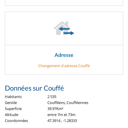
Adresse
Changement d'adresse Couffé
Données sur Couffé
Habitants
2 535
Gentile
Coufféens, Coufféennes
Superficie
39.97Km²
Altitude
entre 7m et 73m
Coordonnées
47.3914 , -1.28333