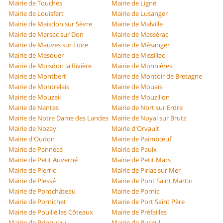
Mairie de Touches
Mairie de Ligné
Mairie de Louisfert
Mairie de Lusanger
Mairie de Maisdon sur Sèvre
Mairie de Malville
Mairie de Marsac sur Don
Mairie de Massérac
Mairie de Mauves sur Loire
Mairie de Mésanger
Mairie de Mesquer
Mairie de Missillac
Mairie de Moisdon la Rivière
Mairie de Monnières
Mairie de Montbert
Mairie de Montoir de Bretagne
Mairie de Montrelais
Mairie de Mouais
Mairie de Mouzeil
Mairie de Mouzillon
Mairie de Nantes
Mairie de Nort sur Erdre
Mairie de Notre Dame des Landes
Mairie de Noyal sur Brutz
Mairie de Nozay
Mairie d'Orvault
Mairie d'Oudon
Mairie de Paimbœuf
Mairie de Pannecé
Mairie de Paulx
Mairie de Petit Auverné
Mairie de Petit Mars
Mairie de Pierric
Mairie de Piriac sur Mer
Mairie de Plessé
Mairie de Pont Saint Martin
Mairie de Pontchâteau
Mairie de Pornic
Mairie de Pornichet
Mairie de Port Saint Père
Mairie de Pouillé les Côteaux
Mairie de Préfailles
Mairie de Prinquiau
Mairie de Puceul