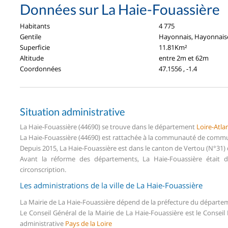
Données sur La Haie-Fouassière
Habitants
4 775
Gentile
Hayonnais, Hayonnais
Superficie
11.81Km²
Altitude
entre 2m et 62m
Coordonnées
47.1556 , -1.4
Situation administrative
La Haie-Fouassière (44690) se trouve dans le département
Loire-Atla
La Haie-Fouassière (44690) est rattachée à la communauté de commun
Depuis 2015, La Haie-Fouassière est dans le canton de Vertou (N°31)
Avant la réforme des départements, La Haie-Fouassière était
circonscription.
Les administrations de la ville de La Haie-Fouassière
La Mairie de La Haie-Fouassière dépend de la préfecture du départ
Le Conseil Général de la Mairie de La Haie-Fouassière est le Conse
administrative
Pays de la Loire