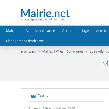
Site indépendant de l'administration
Mairies
Acte de naissance
Acte de mariage
Acte de
Changement d'adresse
>
>
mairie.net
Mairies | Villes | Communes
Loire-Atlanti
Ma
Contact
Adresse :
6 Rue de la Gare, BP 51