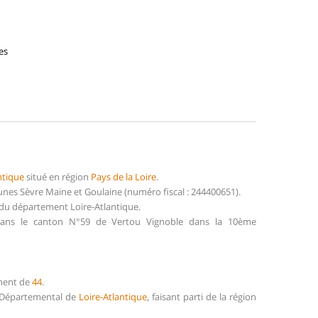
es
ntique
situé en région
Pays de la Loire
.
es Sèvre Maine et Goulaine (numéro fiscal : 244400651).
 du département Loire-Atlantique.
 dans le canton N°59 de Vertou Vignoble dans la 10ème
ement de
44
.
il Départemental de
Loire-Atlantique
, faisant parti de la région