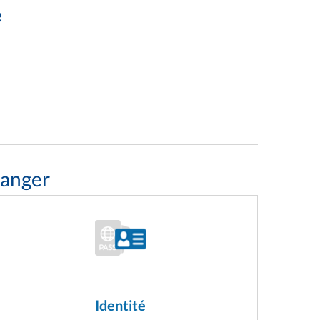
e
sanger
Identité