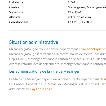
Habitants
4 724
Gentile
Mesangéens, Mesangéenn
Superficie
49.75Km²
Altitude
entre 7m et 76m
Coordonnées
47.4315 , -1.22837
Situation administrative
Mésanger (44522) se trouve dans le département
Loire-Atlantique
sit
Mésanger (44522) est rattachée à la communauté de communes du pay
Depuis 2015, Mésanger est dans le canton de Ancenis (N°1) du dépar
Avant la réforme des départements, Mésanger était dans le canton N°
Les administrations de la ville de Mésanger
La Mairie de Mésanger dépend de la préfecture du département de
4
Le Conseil Général de la Mairie de Mésanger est le Conseil D
administrative
Pays de la Loire