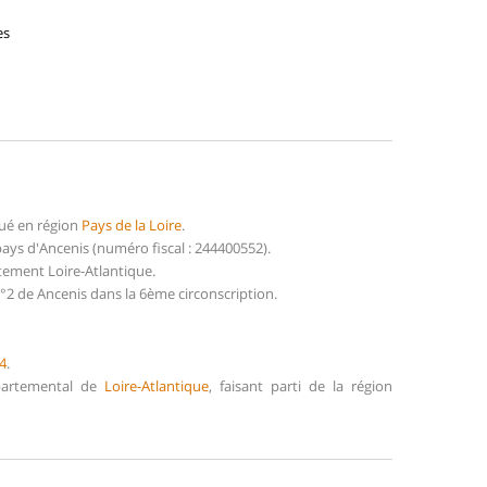
es
ué en région
Pays de la Loire
.
s d'Ancenis (numéro fiscal : 244400552).
tement Loire-Atlantique.
2 de Ancenis dans la 6ème circonscription.
4
.
épartemental de
Loire-Atlantique
, faisant parti de la région