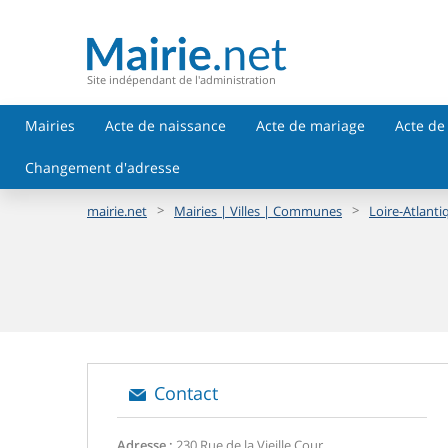
Site indépendant de l'administration
Mairies
Acte de naissance
Acte de mariage
Acte de
Changement d'adresse
>
>
mairie.net
Mairies | Villes | Communes
Loire-Atlanti
Contact
Adresse :
230 Rue de la Vieille Cour