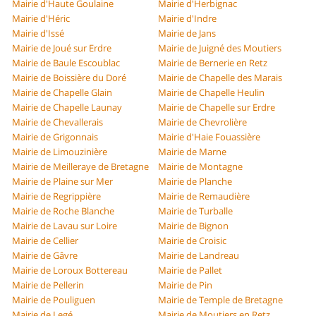
Mairie d'Haute Goulaine
Mairie d'Herbignac
Mairie d'Héric
Mairie d'Indre
Mairie d'Issé
Mairie de Jans
Mairie de Joué sur Erdre
Mairie de Juigné des Moutiers
Mairie de Baule Escoublac
Mairie de Bernerie en Retz
Mairie de Boissière du Doré
Mairie de Chapelle des Marais
Mairie de Chapelle Glain
Mairie de Chapelle Heulin
Mairie de Chapelle Launay
Mairie de Chapelle sur Erdre
Mairie de Chevallerais
Mairie de Chevrolière
Mairie de Grigonnais
Mairie d'Haie Fouassière
Mairie de Limouzinière
Mairie de Marne
Mairie de Meilleraye de Bretagne
Mairie de Montagne
Mairie de Plaine sur Mer
Mairie de Planche
Mairie de Regrippière
Mairie de Remaudière
Mairie de Roche Blanche
Mairie de Turballe
Mairie de Lavau sur Loire
Mairie de Bignon
Mairie de Cellier
Mairie de Croisic
Mairie de Gâvre
Mairie de Landreau
Mairie de Loroux Bottereau
Mairie de Pallet
Mairie de Pellerin
Mairie de Pin
Mairie de Pouliguen
Mairie de Temple de Bretagne
Mairie de Legé
Mairie de Moutiers en Retz