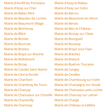
Mairie d'Avrillé les Ponceaux
Mairie d'Azay le Rideau
Mairie d'Azay sur Cher
Mairie d'Azay sur Indre
Mairie de Ballan Miré
Mairie de Barrou
Mairie de Beaulieu lès Loches
Mairie de Beaumont en Véron
Mairie de Beaumont Village
Mairie de Benais
Mairie de Berthenay
Mairie de Betz le Château
Mairie de Bléré
Mairie de Bossay sur Claise
Mairie de Bossée
Mairie de Bourgueil
Mairie de Bournan
Mairie de Boussay
Mairie de Braslou
Mairie de Braye sous Faye
Mairie de Braye sur Maulne
Mairie de Brèches
Mairie de Bréhémont
Mairie de Bridoré
Mairie de Brizay
Mairie de Bueil en Touraine
Mairie de Candes Saint Martin
Mairie de Cangey
Mairie de Céré la Ronde
Mairie de Cerelles
Mairie de Chambon
Mairie de Chambourg sur Indre
Mairie de Chambray lès Tours
Mairie de Champigny sur Veude
Mairie de Chançay
Mairie de Chanceaux près Loches
Mairie de Chanceaux sur Choisille
Mairie de Channay sur Lathan
Mairie de Charentilly
Mairie de Chargé
Mairie de Charnizay
Mairie de Château la Vallière