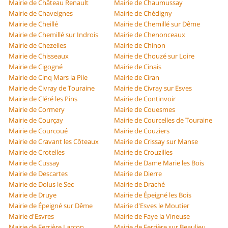
Mairie de Château Renault
Mairie de Chaumussay
Mairie de Chaveignes
Mairie de Chédigny
Mairie de Cheillé
Mairie de Chemillé sur Dême
Mairie de Chemillé sur Indrois
Mairie de Chenonceaux
Mairie de Chezelles
Mairie de Chinon
Mairie de Chisseaux
Mairie de Chouzé sur Loire
Mairie de Cigogné
Mairie de Cinais
Mairie de Cinq Mars la Pile
Mairie de Ciran
Mairie de Civray de Touraine
Mairie de Civray sur Esves
Mairie de Cléré les Pins
Mairie de Continvoir
Mairie de Cormery
Mairie de Couesmes
Mairie de Courçay
Mairie de Courcelles de Touraine
Mairie de Courcoué
Mairie de Couziers
Mairie de Cravant les Côteaux
Mairie de Crissay sur Manse
Mairie de Crotelles
Mairie de Crouzilles
Mairie de Cussay
Mairie de Dame Marie les Bois
Mairie de Descartes
Mairie de Dierre
Mairie de Dolus le Sec
Mairie de Draché
Mairie de Druye
Mairie de Épeigné les Bois
Mairie de Épeigné sur Dême
Mairie d'Esves le Moutier
Mairie d'Esvres
Mairie de Faye la Vineuse
Mairie de Ferrière Larçon
Mairie de Ferrière sur Beaulieu