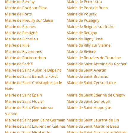
Mairie de Pernay
Mairie de Perrusson
Mairie de Pocé sur Cisse
Mairie de Pont de Ruan
Mairie de Ports
Mairie de Pouzay
Mairie de Preuilly sur Claise
Mairie de Pussigny
Mairie de Razines
Mairie de Reignac sur Indre
Mairie de Restigné
Mairie de Reugny
Mairie de Richelieu
Mairie de Rigny Ussé
Mairie de Rillé
Mairie de Rilly sur Vienne
Mairie de Rivarennes
Mairie de Rivière
Mairie de Rochecorbon
Mairie de Rouziers de Touraine
Mairie de Saché
Mairie de Saint Antoine du Rocher
Mairie de Saint Aubin le Dépeint
Mairie de Saint Avertin
Mairie de Saint Benoît la Forêt
Mairie de Saint Branchs
Mairie de Saint Christophe sur le
Mairie de Saint Cyr sur Loire
Nais
Mairie de Saint Épain
Mairie de Saint Étienne de Chigny
Mairie de Saint Flovier
Mairie de Saint Genouph
Mairie de Saint Germain sur
Mairie de Saint Hippolyte
Vienne
Mairie de Saint Jean Saint Germain
Mairie de Saint Laurent de Lin
Mairie de Saint Laurent en Gâtines
Mairie de Saint Martin le Beau
Mairie de Saint Nicolas de
Mairie de Saint Nicolas des Motets