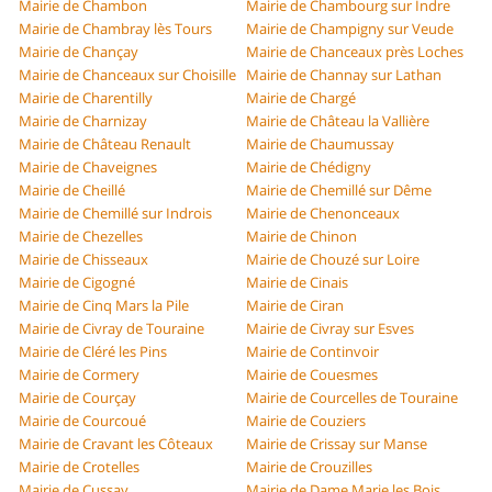
Mairie de Chambon
Mairie de Chambourg sur Indre
Mairie de Chambray lès Tours
Mairie de Champigny sur Veude
Mairie de Chançay
Mairie de Chanceaux près Loches
Mairie de Chanceaux sur Choisille
Mairie de Channay sur Lathan
Mairie de Charentilly
Mairie de Chargé
Mairie de Charnizay
Mairie de Château la Vallière
Mairie de Château Renault
Mairie de Chaumussay
Mairie de Chaveignes
Mairie de Chédigny
Mairie de Cheillé
Mairie de Chemillé sur Dême
Mairie de Chemillé sur Indrois
Mairie de Chenonceaux
Mairie de Chezelles
Mairie de Chinon
Mairie de Chisseaux
Mairie de Chouzé sur Loire
Mairie de Cigogné
Mairie de Cinais
Mairie de Cinq Mars la Pile
Mairie de Ciran
Mairie de Civray de Touraine
Mairie de Civray sur Esves
Mairie de Cléré les Pins
Mairie de Continvoir
Mairie de Cormery
Mairie de Couesmes
Mairie de Courçay
Mairie de Courcelles de Touraine
Mairie de Courcoué
Mairie de Couziers
Mairie de Cravant les Côteaux
Mairie de Crissay sur Manse
Mairie de Crotelles
Mairie de Crouzilles
Mairie de Cussay
Mairie de Dame Marie les Bois