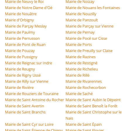
Mairie de Neuvy le Roi
Mairie de Noizay
Mairie de Notre Dame d'Oé
Mairie de Nouans les Fontaines
Mairie de Nouâtre
Mairie de Nouzilly
Mairie d'Orbigny
Mairie de Panzoult
Mairie de Parçay Meslay
Mairie de Parçay sur Vienne
Mairie de Paulmy
Mairie de Pernay
Mairie de Perrusson
Mairie de Pocé sur Cisse
Mairie de Pont de Ruan
Mairie de Ports
Mairie de Pouzay
Mairie de Preuilly sur Claise
Mairie de Pussigny
Mairie de Razines
Mairie de Reignac sur Indre
Mairie de Restigné
Mairie de Reugny
Mairie de Richelieu
Mairie de Rigny Ussé
Mairie de Rillé
Mairie de Rilly sur Vienne
Mairie de Rivarennes
Mairie de Rivière
Mairie de Rochecorbon
Mairie de Rouziers de Touraine
Mairie de Saché
Mairie de Saint Antoine du Rocher
Mairie de Saint Aubin le Dépeint
Mairie de Saint Avertin
Mairie de Saint Benoît la Forêt
Mairie de Saint Branchs
Mairie de Saint Christophe sur le
Nais
Mairie de Saint Cyr sur Loire
Mairie de Saint Épain
Mairie de Saint Étienne de Chigny
Mairie de Saint Flovier